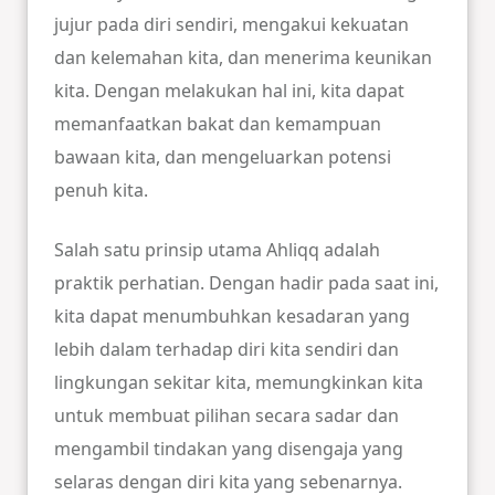
jujur ​​pada diri sendiri, mengakui kekuatan
dan kelemahan kita, dan menerima keunikan
kita. Dengan melakukan hal ini, kita dapat
memanfaatkan bakat dan kemampuan
bawaan kita, dan mengeluarkan potensi
penuh kita.
Salah satu prinsip utama Ahliqq adalah
praktik perhatian. Dengan hadir pada saat ini,
kita dapat menumbuhkan kesadaran yang
lebih dalam terhadap diri kita sendiri dan
lingkungan sekitar kita, memungkinkan kita
untuk membuat pilihan secara sadar dan
mengambil tindakan yang disengaja yang
selaras dengan diri kita yang sebenarnya.