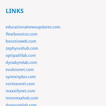
LINKS
educationalnewsupdates.com
flexiboostco.com
boostioweb.com
zephyrushub.com
optipathlab.com
dynabytelab.com
evolvionet.com
synexisplus.com
vortexonet.com
maxxifynet.com
innovexahub.com
dynacorelab.com