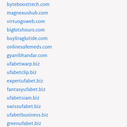
byteboosttech.com
magnexushub.com
virtuogoweb.com
biglotshours.com
buyliraglutide.com
onlinesafemeds.com
gyanibhandar.com
ufabetwarp.biz
ufabetclip.biz
expertufabet.biz
fantasyufabet.biz
ufabetsiam.biz
swissufabet.biz
ufabetbusiness.biz
greenufabet.biz