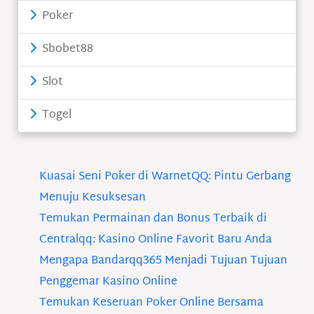
Poker
Sbobet88
Slot
Togel
Kuasai Seni Poker di WarnetQQ: Pintu Gerbang
Menuju Kesuksesan
Temukan Permainan dan Bonus Terbaik di
Centralqq: Kasino Online Favorit Baru Anda
Mengapa Bandarqq365 Menjadi Tujuan Tujuan
Penggemar Kasino Online
Temukan Keseruan Poker Online Bersama