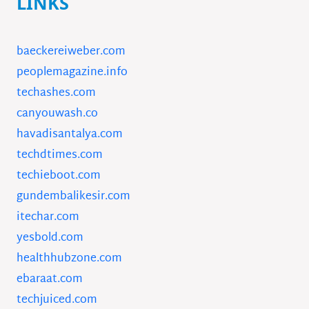
LINKS
baeckereiweber.com
peoplemagazine.info
techashes.com
canyouwash.co
havadisantalya.com
techdtimes.com
techieboot.com
gundembalikesir.com
itechar.com
yesbold.com
healthhubzone.com
ebaraat.com
techjuiced.com