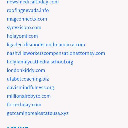
newsmedicaltoday.com
roofingnevada.info
magconnectx.com
synexispro.com
holayomi.com
ligadeciclismodecundinamarca.com
nashvilleworkerscompensationattorney.com
holyfamilycathedralschool.org
londonkiddy.com
ufabetcoaching.biz
davismindfulness.org
millionairebyte.com
fortechday.com
getcaminorealestateusa.xyz