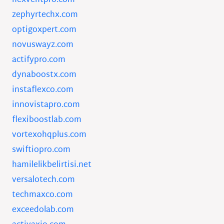
nexventpro.com
zephyrtechx.com
optigoxpert.com
novuswayz.com
actifypro.com
dynaboostx.com
instaflexco.com
innovistapro.com
flexiboostlab.com
vortexohqplus.com
swiftiopro.com
hamilelikbelirtisi.net
versalotech.com
techmaxco.com
exceedolab.com