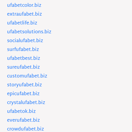
ufabetcolor.biz
extraufabet.biz
ufabetlife.biz
ufabetsolutions.biz
socialufabet.biz
surfufabet.biz
ufabetbest.biz
sureufabet.biz
customufabet.biz
storyufabet.biz
epicufabet.biz
crystalufabet.biz
ufabetok.biz
everufabet.biz
crowdufabet.biz