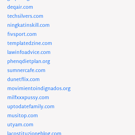
deqair.com
techsilvers.com
ningkatinskill.com
fivsport.com
templatedzine.com
lawinfoadvice.com
phenqdietplan.org
sumnercafe.com
dunetflix.com
movimientoindignados.org
milfxxxpussy.com
uptodatefamily.com
musitop.com
utyam.com
lacostituzioneblog.com