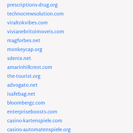
prescriptions-drug.org
technocrewsolution.com
viraltokvibes.com
vivianebritoimoveis.com
magforbes.net
monkeycap.org
sdenix.net
amarinhillcrest.com
the-tourist.org
advogato.net
isafebag.net
bloombergz.com
enterpriseboosts.com
casino-kartenspiele.com
casino-automatenspiele.org