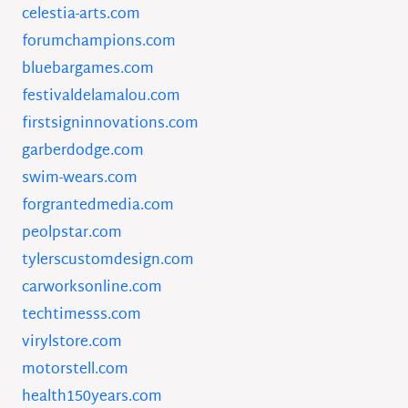
celestia-arts.com
forumchampions.com
bluebargames.com
festivaldelamalou.com
firstsigninnovations.com
garberdodge.com
swim-wears.com
forgrantedmedia.com
peolpstar.com
tylerscustomdesign.com
carworksonline.com
techtimesss.com
virylstore.com
motorstell.com
health150years.com