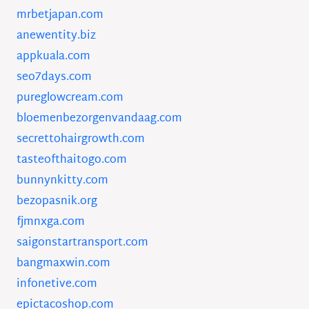
mrbetjapan.com
anewentity.biz
appkuala.com
seo7days.com
pureglowcream.com
bloemenbezorgenvandaag.com
secrettohairgrowth.com
tasteofthaitogo.com
bunnynkitty.com
bezopasnik.org
fjmnxga.com
saigonstartransport.com
bangmaxwin.com
infonetive.com
epictacoshop.com