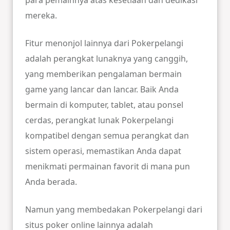
para pemainnya atas kesetiaan dan dedikasi
mereka.
Fitur menonjol lainnya dari Pokerpelangi
adalah perangkat lunaknya yang canggih,
yang memberikan pengalaman bermain
game yang lancar dan lancar. Baik Anda
bermain di komputer, tablet, atau ponsel
cerdas, perangkat lunak Pokerpelangi
kompatibel dengan semua perangkat dan
sistem operasi, memastikan Anda dapat
menikmati permainan favorit di mana pun
Anda berada.
Namun yang membedakan Pokerpelangi dari
situs poker online lainnya adalah