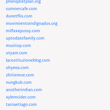
phenqdietplan.org
sumnercafe.com
dunetflix.com
movimientoindignados.org
milfxxxpussy.com
uptodatefamily.com
musitop.com
utyam.com
lacostituzioneblog.com
ohyeea.com
zhitiemoe.com
nungkub.com
anotherindian.com
xylemcider.com
taniaetiago.com