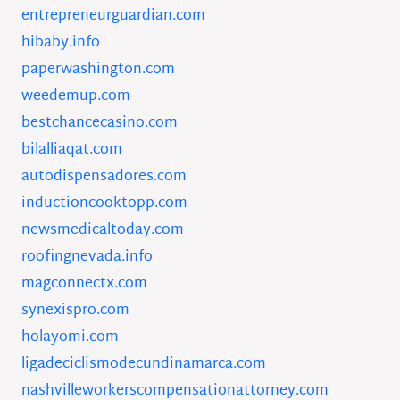
entrepreneurguardian.com
hibaby.info
paperwashington.com
weedemup.com
bestchancecasino.com
bilalliaqat.com
autodispensadores.com
inductioncooktopp.com
newsmedicaltoday.com
roofingnevada.info
magconnectx.com
synexispro.com
holayomi.com
ligadeciclismodecundinamarca.com
nashvilleworkerscompensationattorney.com