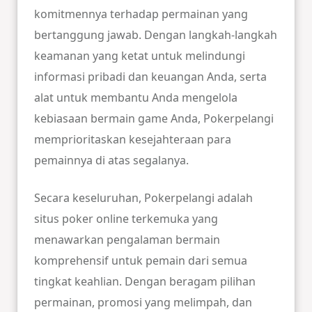
komitmennya terhadap permainan yang
bertanggung jawab. Dengan langkah-langkah
keamanan yang ketat untuk melindungi
informasi pribadi dan keuangan Anda, serta
alat untuk membantu Anda mengelola
kebiasaan bermain game Anda, Pokerpelangi
memprioritaskan kesejahteraan para
pemainnya di atas segalanya.
Secara keseluruhan, Pokerpelangi adalah
situs poker online terkemuka yang
menawarkan pengalaman bermain
komprehensif untuk pemain dari semua
tingkat keahlian. Dengan beragam pilihan
permainan, promosi yang melimpah, dan