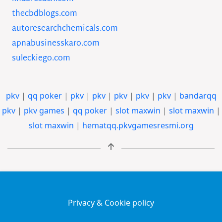
thecbdblogs.com
autoresearchchemicals.com
apnabusinesskaro.com
suleckiego.com
pkv
|
qq poker
|
pkv
|
pkv
|
pkv
|
pkv
|
pkv
|
bandarqq
pkv
|
pkv games
|
qq poker
|
slot maxwin
|
slot maxwin
|
slot maxwin
|
hematqq.pkvgamesresmi.org
Privacy & Cookie policy