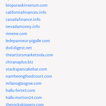
biopuraskinserum.com
californiafinances.info
canadafinance.info
nevadamoney.info
rimene.com
ledepanneur-pigalle.com
dvd-digest.net
theartistsmarketnola.com
chiranaplus.biz
stackspancakebar.com
namheongfoodcourt.com
milanoglasgow.com
hallu-forte3.com
hallu-motion24.com
therockskippers.com