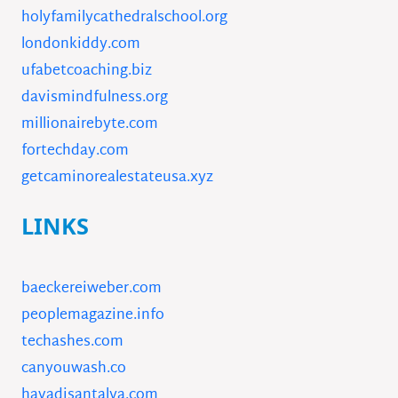
holyfamilycathedralschool.org
londonkiddy.com
ufabetcoaching.biz
davismindfulness.org
millionairebyte.com
fortechday.com
getcaminorealestateusa.xyz
LINKS
baeckereiweber.com
peoplemagazine.info
techashes.com
canyouwash.co
havadisantalya.com