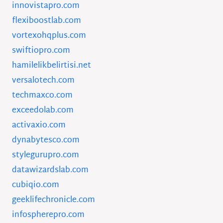
innovistapro.com
flexiboostlab.com
vortexohqplus.com
swiftiopro.com
hamilelikbelirtisi.net
versalotech.com
techmaxco.com
exceedolab.com
activaxio.com
dynabytesco.com
stylegurupro.com
datawizardslab.com
cubiqio.com
geeklifechronicle.com
infospherepro.com