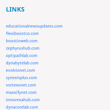
LINKS
educationalnewsupdates.com
flexiboostco.com
boostioweb.com
zephyrushub.com
optipathlab.com
dynabytelab.com
evolvionet.com
synexisplus.com
vortexonet.com
maxxifynet.com
innovexahub.com
dynacorelab.com