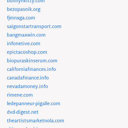
bunnynkitty.com
bezopasnik.org
fjmnxga.com
saigonstartransport.com
bangmaxwin.com
infonetive.com
epictacoshop.com
biopuraskinserum.com
californiafinances.info
canadafinance.info
nevadamoney.info
rimene.com
ledepanneur-pigalle.com
dvd-digest.net
theartistsmarketnola.com