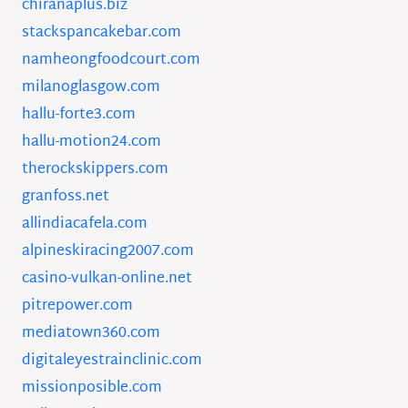
chiranaplus.biz
stackspancakebar.com
namheongfoodcourt.com
milanoglasgow.com
hallu-forte3.com
hallu-motion24.com
therockskippers.com
granfoss.net
allindiacafela.com
alpineskiracing2007.com
casino-vulkan-online.net
pitrepower.com
mediatown360.com
digitaleyestrainclinic.com
missionposible.com