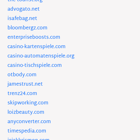
the-tourist.org
advogato.net
isafebag.net
bloombergz.com
enterpriseboosts.com
casino-kartenspiele.com
casino-automatenspiele.org
casino-tischspiele.com
otbody.com
jamestrust.net
trenz24.com
skipworking.com
loizbeauty.com
anyconverter.com
timespedia.com