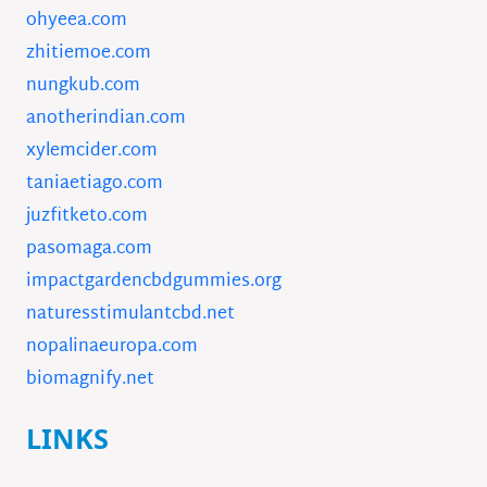
ohyeea.com
zhitiemoe.com
nungkub.com
anotherindian.com
xylemcider.com
taniaetiago.com
juzfitketo.com
pasomaga.com
impactgardencbdgummies.org
naturesstimulantcbd.net
nopalinaeuropa.com
biomagnify.net
LINKS