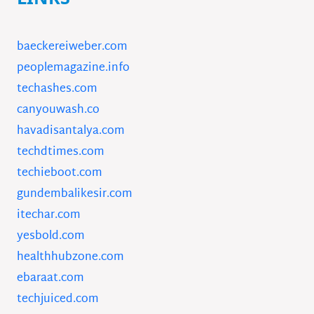
baeckereiweber.com
peoplemagazine.info
techashes.com
canyouwash.co
havadisantalya.com
techdtimes.com
techieboot.com
gundembalikesir.com
itechar.com
yesbold.com
healthhubzone.com
ebaraat.com
techjuiced.com