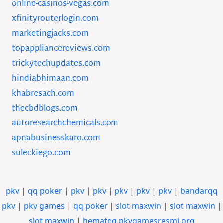
online-casinos-vegas.com
xfinityrouterlogin.com
marketingjacks.com
topappliancereviews.com
trickytechupdates.com
hindiabhimaan.com
khabresach.com
thecbdblogs.com
autoresearchchemicals.com
apnabusinesskaro.com
suleckiego.com
pkv
|
qq poker
|
pkv
|
pkv
|
pkv
|
pkv
|
pkv
|
bandarqq
pkv
|
pkv games
|
qq poker
|
slot maxwin
|
slot maxwin
|
slot maxwin
|
hematqq.pkvgamesresmi.org