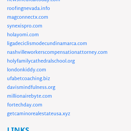
newsmedicaltoday.com
roofingnevada.info
magconnectx.com
synexispro.com
holayomi.com
ligadeciclismodecundinamarca.com
nashvilleworkerscompensationattorney.com
holyfamilycathedralschool.org
londonkiddy.com
ufabetcoaching.biz
davismindfulness.org
millionairebyte.com
fortechday.com
getcaminorealestateusa.xyz
LINKS