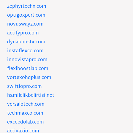
zephyrtechx.com
optigoxpert.com
novuswayz.com
actifypro.com
dynaboostx.com
instaflexco.com
innovistapro.com
flexiboostlab.com
vortexohqplus.com
swiftiopro.com
hamilelikbelirtisi.net
versalotech.com
techmaxco.com
exceedolab.com
activaxio.com