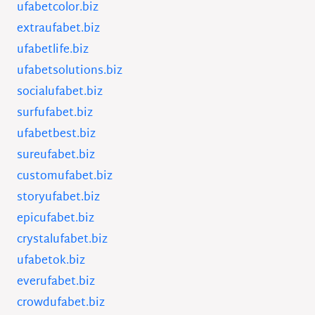
ufabetcolor.biz
extraufabet.biz
ufabetlife.biz
ufabetsolutions.biz
socialufabet.biz
surfufabet.biz
ufabetbest.biz
sureufabet.biz
customufabet.biz
storyufabet.biz
epicufabet.biz
crystalufabet.biz
ufabetok.biz
everufabet.biz
crowdufabet.biz