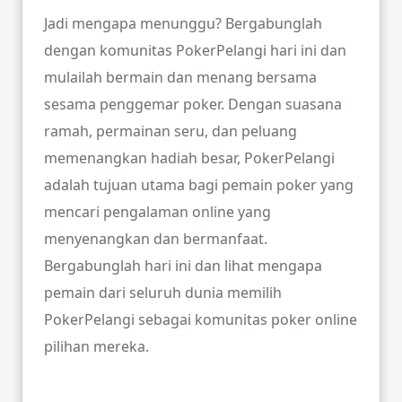
Jadi mengapa menunggu? Bergabunglah
dengan komunitas PokerPelangi hari ini dan
mulailah bermain dan menang bersama
sesama penggemar poker. Dengan suasana
ramah, permainan seru, dan peluang
memenangkan hadiah besar, PokerPelangi
adalah tujuan utama bagi pemain poker yang
mencari pengalaman online yang
menyenangkan dan bermanfaat.
Bergabunglah hari ini dan lihat mengapa
pemain dari seluruh dunia memilih
PokerPelangi sebagai komunitas poker online
pilihan mereka.