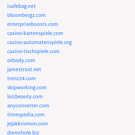
isafebag.net
bloombergz.com
enterpriseboosts.com
casino-kartenspiele.com
casino-automatenspiele.org
casino-tischspiele.com
otbody.com
jamestrust.net
trenz24.com
skipworking.com
loizbeauty.com
anyconverter.com
timespedia.com
jejakkrismon.com
diemthole.biz