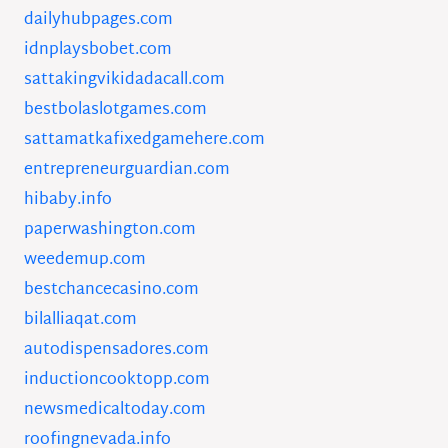
dailyhubpages.com
idnplaysbobet.com
sattakingvikidadacall.com
bestbolaslotgames.com
sattamatkafixedgamehere.com
entrepreneurguardian.com
hibaby.info
paperwashington.com
weedemup.com
bestchancecasino.com
bilalliaqat.com
autodispensadores.com
inductioncooktopp.com
newsmedicaltoday.com
roofingnevada.info