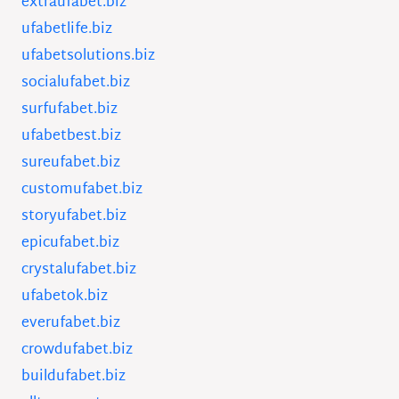
extraufabet.biz
ufabetlife.biz
ufabetsolutions.biz
socialufabet.biz
surfufabet.biz
ufabetbest.biz
sureufabet.biz
customufabet.biz
storyufabet.biz
epicufabet.biz
crystalufabet.biz
ufabetok.biz
everufabet.biz
crowdufabet.biz
buildufabet.biz