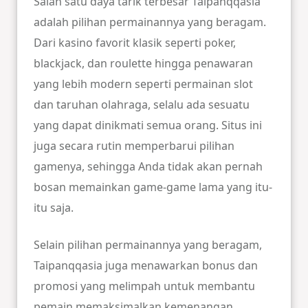
Salah satu daya tarik terbesar Taipanqqasia
adalah pilihan permainannya yang beragam.
Dari kasino favorit klasik seperti poker,
blackjack, dan roulette hingga penawaran
yang lebih modern seperti permainan slot
dan taruhan olahraga, selalu ada sesuatu
yang dapat dinikmati semua orang. Situs ini
juga secara rutin memperbarui pilihan
gamenya, sehingga Anda tidak akan pernah
bosan memainkan game-game lama yang itu-
itu saja.
Selain pilihan permainannya yang beragam,
Taipanqqasia juga menawarkan bonus dan
promosi yang melimpah untuk membantu
pemain memaksimalkan kemenangan