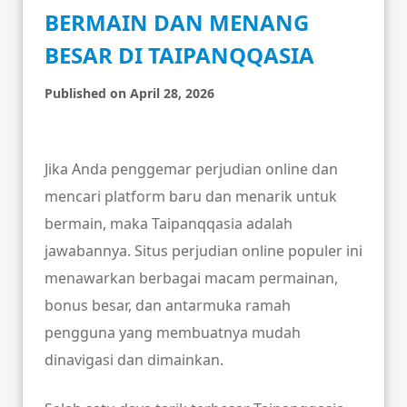
BERMAIN DAN MENANG
BESAR DI TAIPANQQASIA
Published on April 28, 2026
Jika Anda penggemar perjudian online dan
mencari platform baru dan menarik untuk
bermain, maka Taipanqqasia adalah
jawabannya. Situs perjudian online populer ini
menawarkan berbagai macam permainan,
bonus besar, dan antarmuka ramah
pengguna yang membuatnya mudah
dinavigasi dan dimainkan.