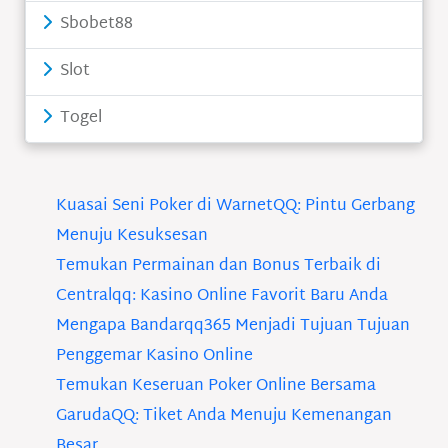
Sbobet88
Slot
Togel
Kuasai Seni Poker di WarnetQQ: Pintu Gerbang
Menuju Kesuksesan
Temukan Permainan dan Bonus Terbaik di
Centralqq: Kasino Online Favorit Baru Anda
Mengapa Bandarqq365 Menjadi Tujuan Tujuan
Penggemar Kasino Online
Temukan Keseruan Poker Online Bersama
GarudaQQ: Tiket Anda Menuju Kemenangan
Besar