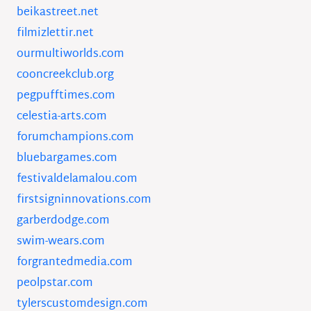
beikastreet.net
filmizlettir.net
ourmultiworlds.com
cooncreekclub.org
pegpufftimes.com
celestia-arts.com
forumchampions.com
bluebargames.com
festivaldelamalou.com
firstsigninnovations.com
garberdodge.com
swim-wears.com
forgrantedmedia.com
peolpstar.com
tylerscustomdesign.com