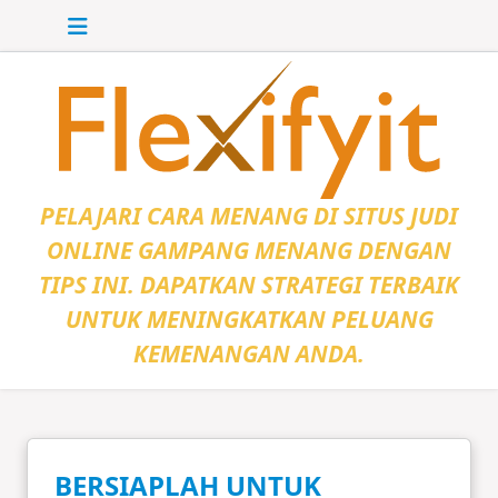
Skip to main content
PELAJARI CARA MENANG DI SITUS JUDI
ONLINE GAMPANG MENANG DENGAN
TIPS INI. DAPATKAN STRATEGI TERBAIK
UNTUK MENINGKATKAN PELUANG
KEMENANGAN ANDA.
BERSIAPLAH UNTUK