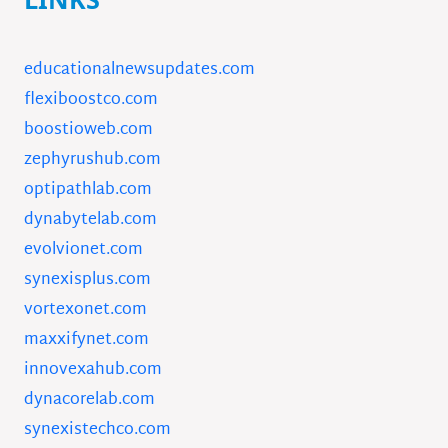
educationalnewsupdates.com
flexiboostco.com
boostioweb.com
zephyrushub.com
optipathlab.com
dynabytelab.com
evolvionet.com
synexisplus.com
vortexonet.com
maxxifynet.com
innovexahub.com
dynacorelab.com
synexistechco.com