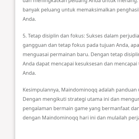
dan meningkatkan peluang Anda untuk menang. D
banyak peluang untuk memaksimalkan penghasi
Anda.
5. Tetap disiplin dan fokus: Sukses dalam perjud
gangguan dan tetap fokus pada tujuan Anda, ap
menguasai permainan baru. Dengan tetap disipl
Anda dapat mencapai kesuksesan dan mencapai ti
Anda.
Kesimpulannya, Maindominoqq adalah panduan u
Dengan mengikuti strategi utama ini dan mengu
pengalaman bermain game yang bermanfaat dan 
dengan Maindominoqq hari ini dan mulailah perj