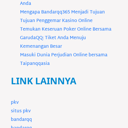
Anda
Mengapa Bandarqq365 Menjadi Tujuan
Tujuan Penggemar Kasino Online
Temukan Keseruan Poker Online Bersama
GarudaQQ: Tiket Anda Menuju
Kemenangan Besar
Masuki Dunia Perjudian Online bersama
Taipanqqasia
LINK LAINNYA
pkv
situs pkv
bandarqq