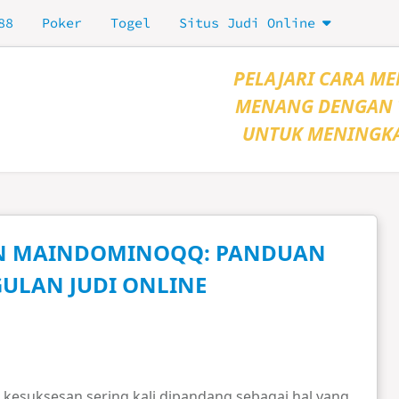
88
Poker
Togel
Situs Judi Online
PELAJARI CARA ME
MENANG DENGAN TI
UNTUK MENINGK
AN MAINDOMINOQQ: PANDUAN
ULAN JUDI ONLINE
i, kesuksesan sering kali dipandang sebagai hal yang