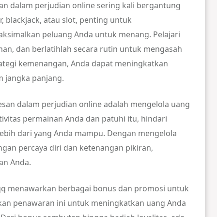
n dalam perjudian online sering kali bergantung
, blackjack, atau slot, penting untuk
imalkan peluang Anda untuk menang. Pelajari
man, dan berlatihlah secara rutin untuk mengasah
egi kemenangan, Anda dapat meningkatkan
m jangka panjang.
ksesan dalam perjudian online adalah mengelola uang
ivitas permainan Anda dan patuhi itu, hindari
lebih dari yang Anda mampu. Dengan mengelola
gan percaya diri dan ketenangan pikiran,
an Anda.
qq menawarkan berbagai bonus dan promosi untuk
an penawaran ini untuk meningkatkan uang Anda