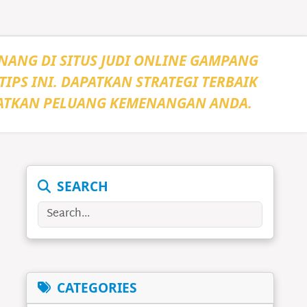
NANG DI SITUS JUDI ONLINE GAMPANG
PS INI. DAPATKAN STRATEGI TERBAIK
ATKAN PELUANG KEMENANGAN ANDA.
SEARCH
Search
CATEGORIES