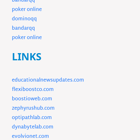
bandarqq
poker online
dominoqq
bandarqq
poker online
LINKS
educationalnewsupdates.com
flexiboostco.com
boostioweb.com
zephyrushub.com
optipathlab.com
dynabytelab.com
evolvionet.com