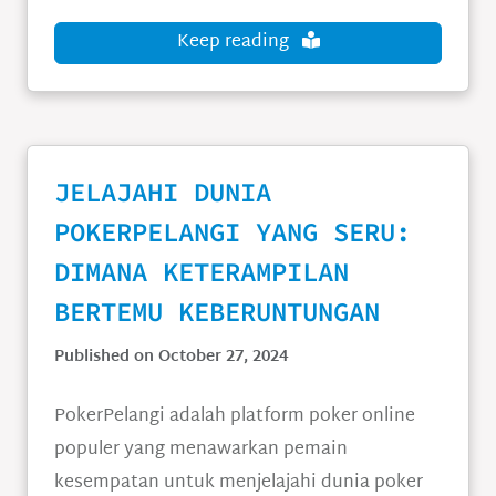
Keep reading
JELAJAHI DUNIA
POKERPELANGI YANG SERU:
DIMANA KETERAMPILAN
BERTEMU KEBERUNTUNGAN
Published on October 27, 2024
PokerPelangi adalah platform poker online
populer yang menawarkan pemain
kesempatan untuk menjelajahi dunia poker