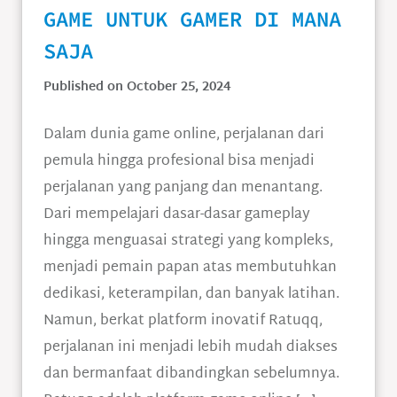
GAME UNTUK GAMER DI MANA
SAJA
Published on October 25, 2024
Dalam dunia game online, perjalanan dari
pemula hingga profesional bisa menjadi
perjalanan yang panjang dan menantang.
Dari mempelajari dasar-dasar gameplay
hingga menguasai strategi yang kompleks,
menjadi pemain papan atas membutuhkan
dedikasi, keterampilan, dan banyak latihan.
Namun, berkat platform inovatif Ratuqq,
perjalanan ini menjadi lebih mudah diakses
dan bermanfaat dibandingkan sebelumnya.