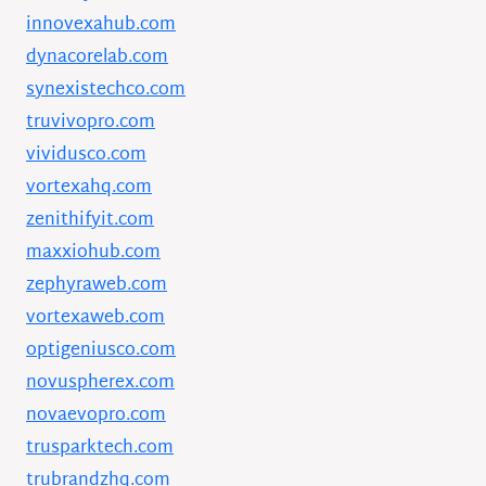
innovexahub.com
dynacorelab.com
synexistechco.com
truvivopro.com
vividusco.com
vortexahq.com
zenithifyit.com
maxxiohub.com
zephyraweb.com
vortexaweb.com
optigeniusco.com
novuspherex.com
novaevopro.com
trusparktech.com
trubrandzhq.com