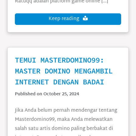
Ratuqq adalah platform game online […]
Keep reading
TEMUI MASTERDOMINO99:
MASTER DOMINO MENGAMBIL
INTERNET DENGAN BADAI
Published on October 25, 2024
Jika Anda belum pernah mendengar tentang
Masterdomino99, maka Anda melewatkan
salah satu artis domino paling berbakat di