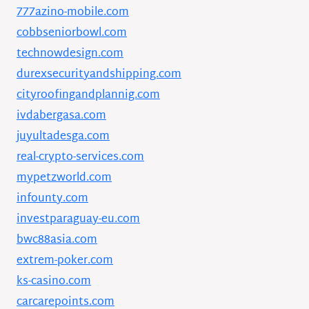
777azino-mobile.com
cobbseniorbowl.com
technowdesign.com
durexsecurityandshipping.com
cityroofingandplannig.com
ivdabergasa.com
juyultadesga.com
real-crypto-services.com
mypetzworld.com
infounty.com
investparaguay-eu.com
bwc88asia.com
extrem-poker.com
ks-casino.com
carcarepoints.com