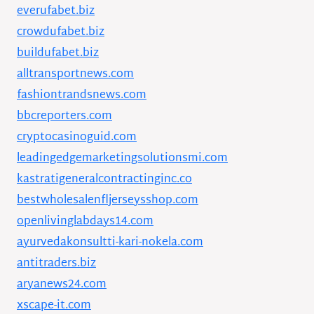
everufabet.biz
crowdufabet.biz
buildufabet.biz
alltransportnews.com
fashiontrandsnews.com
bbcreporters.com
cryptocasinoguid.com
leadingedgemarketingsolutionsmi.com
kastratigeneralcontractinginc.co
bestwholesalenfljerseysshop.com
openlivinglabdays14.com
ayurvedakonsultti-kari-nokela.com
antitraders.biz
aryanews24.com
xscape-it.com