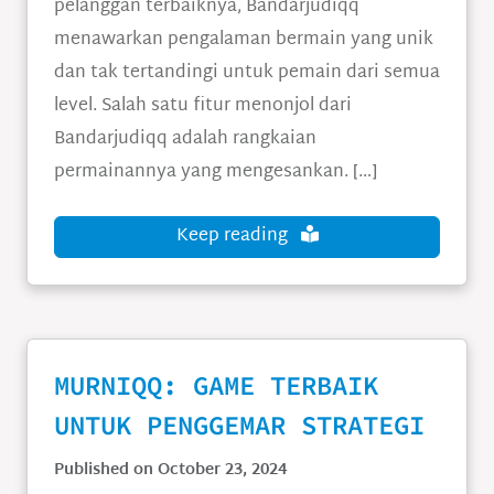
pelanggan terbaiknya, Bandarjudiqq
menawarkan pengalaman bermain yang unik
dan tak tertandingi untuk pemain dari semua
level. Salah satu fitur menonjol dari
Bandarjudiqq adalah rangkaian
permainannya yang mengesankan. […]
Keep reading
MURNIQQ: GAME TERBAIK
UNTUK PENGGEMAR STRATEGI
Published on October 23, 2024