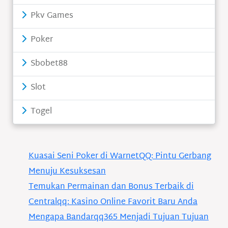
Pkv Games
Poker
Sbobet88
Slot
Togel
Kuasai Seni Poker di WarnetQQ: Pintu Gerbang
Menuju Kesuksesan
Temukan Permainan dan Bonus Terbaik di
Centralqq: Kasino Online Favorit Baru Anda
Mengapa Bandarqq365 Menjadi Tujuan Tujuan