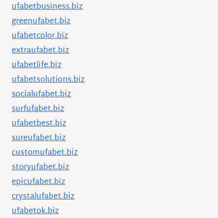
ufabetbusiness.biz
greenufabet.biz
ufabetcolor.biz
extraufabet.biz
ufabetlife.biz
ufabetsolutions.biz
socialufabet.biz
surfufabet.biz
ufabetbest.biz
sureufabet.biz
customufabet.biz
storyufabet.biz
epicufabet.biz
crystalufabet.biz
ufabetok.biz