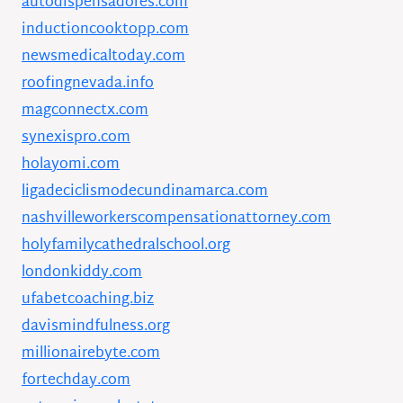
autodispensadores.com
inductioncooktopp.com
newsmedicaltoday.com
roofingnevada.info
magconnectx.com
synexispro.com
holayomi.com
ligadeciclismodecundinamarca.com
nashvilleworkerscompensationattorney.com
holyfamilycathedralschool.org
londonkiddy.com
ufabetcoaching.biz
davismindfulness.org
millionairebyte.com
fortechday.com