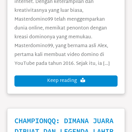
internet. Dengan keterampilan dan
kreativitasnya yang luar biasa,
Masterdomino99 telah menggemparkan
dunia online, memikat penonton dengan
kreasi dominonya yang memukau.
Masterdomino99, yang bernama asli Alex,
pertama kali membuat video domino di
YouTube pada tahun 2016. Sejak itu, ia […]
Keep reading
CHAMPIONQQ: DIMANA JUARA
DIBUAT DAN LEGENDA LAHIR