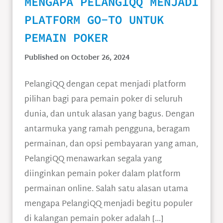
MENGAPA PELANGIQQ MENJADI
PLATFORM GO-TO UNTUK
PEMAIN POKER
Published on October 26, 2024
PelangiQQ dengan cepat menjadi platform
pilihan bagi para pemain poker di seluruh
dunia, dan untuk alasan yang bagus. Dengan
antarmuka yang ramah pengguna, beragam
permainan, dan opsi pembayaran yang aman,
PelangiQQ menawarkan segala yang
diinginkan pemain poker dalam platform
permainan online. Salah satu alasan utama
mengapa PelangiQQ menjadi begitu populer
di kalangan pemain poker adalah […]