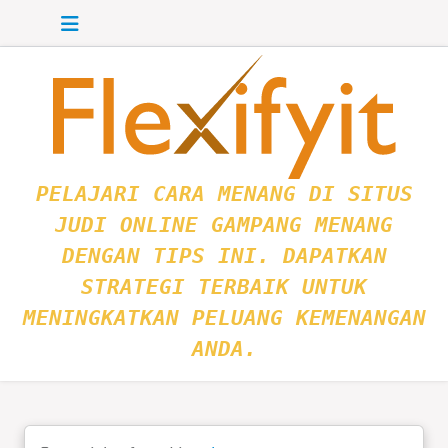
Skip to main content
PELAJARI CARA MENANG DI SITUS
JUDI ONLINE GAMPANG MENANG
DENGAN TIPS INI. DAPATKAN
STRATEGI TERBAIK UNTUK
MENINGKATKAN PELUANG KEMENANGAN
ANDA.