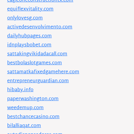
eagleoneconstructiontx.com
equiflexvitality.com
onlylovesg.com
activedesenvolvimento.com
dailyhubpages.com
idnplaysbobet.com
sattakingvikidadacall.com
bestbolaslotgames.com
sattamatkafixedgamehere.com
entrepreneurguardian.com
hibaby.info
paperwashington.com
weedemup.com
bestchancecasino.com
bilalliaqat.com