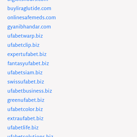
buyliraglutide.com
onlinesafemeds.com
gyanibhandar.com
ufabetwarp.biz
ufabetclip.biz
expertufabet.biz
fantasyufabet.biz
ufabetsiam.biz
swissufabet.biz
ufabetbusiness.biz
greenufabet.biz
ufabetcolor.biz
extraufabet.biz
ufabetlife.biz