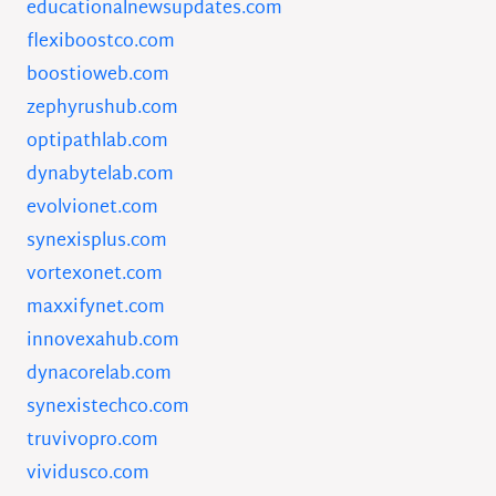
educationalnewsupdates.com
flexiboostco.com
boostioweb.com
zephyrushub.com
optipathlab.com
dynabytelab.com
evolvionet.com
synexisplus.com
vortexonet.com
maxxifynet.com
innovexahub.com
dynacorelab.com
synexistechco.com
truvivopro.com
vividusco.com