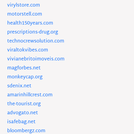
virylstore.com
motorstell.com
health150years.com
prescriptions-drug.org
technocrewsolution.com
viraltokvibes.com
vivianebritoimoveis.com
magforbes.net
monkeycap.org
sdenix.net
amarinhillcrest.com
the-tourist.org
advogato.net
isafebag.net
bloombergz.com