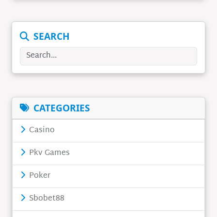
SEARCH
Search
CATEGORIES
Casino
Pkv Games
Poker
Sbobet88