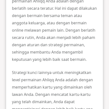
permainan Ahliqq Anda adalah dengan
berlatih secara teratur. Hal ini dapat dilakukan
dengan bermain bersama teman atau
anggota keluarga, atau dengan bermain
online melawan pemain lain. Dengan berlatih
secara rutin, Anda akan menjadi lebih paham
dengan aturan dan strategi permainan,
sehingga membantu Anda mengambil
keputusan yang lebih baik saat bermain.
Strategi kunci lainnya untuk meningkatkan
level permainan Ahliqq Anda adalah dengan
memperhatikan kartu yang dimainkan oleh
lawan Anda. Dengan mencatat kartu-kartu
yang telah dimainkan, Anda dapat