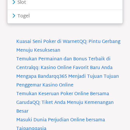
Slot
Togel
Kuasai Seni Poker di WarnetQQ: Pintu Gerbang
Menuju Kesuksesan
Temukan Permainan dan Bonus Terbaik di
Centralqq: Kasino Online Favorit Baru Anda
Mengapa Bandarqq365 Menjadi Tujuan Tujuan
Penggemar Kasino Online
Temukan Keseruan Poker Online Bersama
GarudaQQ: Tiket Anda Menuju Kemenangan
Besar
Masuki Dunia Perjudian Online bersama
Taipanqqasia