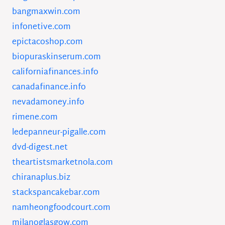
bangmaxwin.com
infonetive.com
epictacoshop.com
biopuraskinserum.com
californiafinances.info
canadafinance.info
nevadamoney.info
rimene.com
ledepanneur-pigalle.com
dvd-digest.net
theartistsmarketnola.com
chiranaplus.biz
stackspancakebar.com
namheongfoodcourt.com
milanoglasgow.com