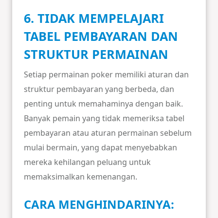
6. TIDAK MEMPELAJARI
TABEL PEMBAYARAN DAN
STRUKTUR PERMAINAN
Setiap permainan poker memiliki aturan dan
struktur pembayaran yang berbeda, dan
penting untuk memahaminya dengan baik.
Banyak pemain yang tidak memeriksa tabel
pembayaran atau aturan permainan sebelum
mulai bermain, yang dapat menyebabkan
mereka kehilangan peluang untuk
memaksimalkan kemenangan.
CARA MENGHINDARINYA: