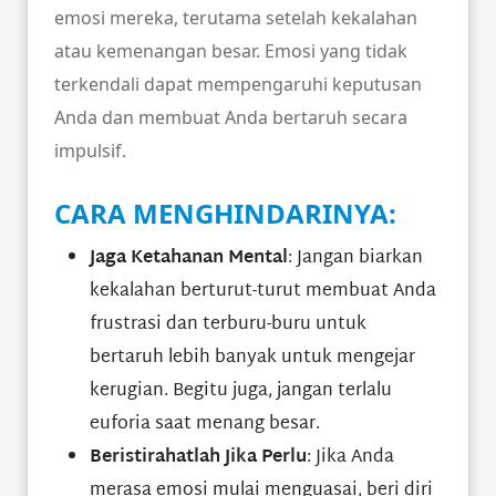
emosi mereka, terutama setelah kekalahan
atau kemenangan besar. Emosi yang tidak
terkendali dapat mempengaruhi keputusan
Anda dan membuat Anda bertaruh secara
impulsif.
CARA MENGHINDARINYA:
Jaga Ketahanan Mental
: Jangan biarkan
kekalahan berturut-turut membuat Anda
frustrasi dan terburu-buru untuk
bertaruh lebih banyak untuk mengejar
kerugian. Begitu juga, jangan terlalu
euforia saat menang besar.
Beristirahatlah Jika Perlu
: Jika Anda
merasa emosi mulai menguasai, beri diri