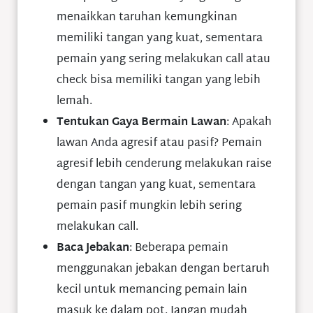
menaikkan taruhan kemungkinan
memiliki tangan yang kuat, sementara
pemain yang sering melakukan call atau
check bisa memiliki tangan yang lebih
lemah.
Tentukan Gaya Bermain Lawan
: Apakah
lawan Anda agresif atau pasif? Pemain
agresif lebih cenderung melakukan raise
dengan tangan yang kuat, sementara
pemain pasif mungkin lebih sering
melakukan call.
Baca Jebakan
: Beberapa pemain
menggunakan jebakan dengan bertaruh
kecil untuk memancing pemain lain
masuk ke dalam pot. Jangan mudah