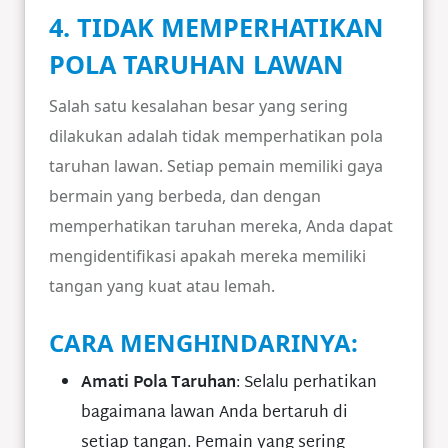
4. TIDAK MEMPERHATIKAN
POLA TARUHAN LAWAN
Salah satu kesalahan besar yang sering
dilakukan adalah tidak memperhatikan pola
taruhan lawan. Setiap pemain memiliki gaya
bermain yang berbeda, dan dengan
memperhatikan taruhan mereka, Anda dapat
mengidentifikasi apakah mereka memiliki
tangan yang kuat atau lemah.
CARA MENGHINDARINYA:
Amati Pola Taruhan
: Selalu perhatikan
bagaimana lawan Anda bertaruh di
setiap tangan. Pemain yang sering