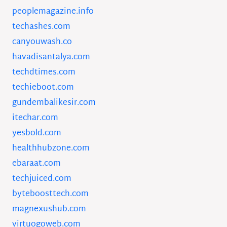
peoplemagazine.info
techashes.com
canyouwash.co
havadisantalya.com
techdtimes.com
techieboot.com
gundembalikesir.com
itechar.com
yesbold.com
healthhubzone.com
ebaraat.com
techjuiced.com
byteboosttech.com
magnexushub.com
virtuogoweb.com