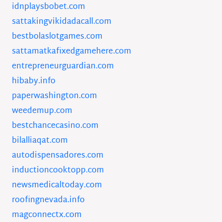
idnplaysbobet.com
sattakingvikidadacall.com
bestbolaslotgames.com
sattamatkafixedgamehere.com
entrepreneurguardian.com
hibaby.info
paperwashington.com
weedemup.com
bestchancecasino.com
bilalliaqat.com
autodispensadores.com
inductioncooktopp.com
newsmedicaltoday.com
roofingnevada.info
magconnectx.com