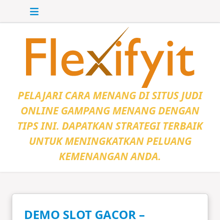
Skip to main content
PELAJARI CARA MENANG DI SITUS JUDI
ONLINE GAMPANG MENANG DENGAN
TIPS INI. DAPATKAN STRATEGI TERBAIK
UNTUK MENINGKATKAN PELUANG
KEMENANGAN ANDA.
DEMO SLOT GACOR –