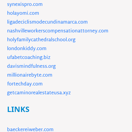
synexispro.com
holayomi.com
ligadeciclismodecundinamarca.com
nashvilleworkerscompensationattorney.com
holyfamilycathedralschool.org
londonkiddy.com
ufabetcoaching.biz
davismindfulness.org
millionairebyte.com
fortechday.com
getcaminorealestateusa.xyz
LINKS
baeckereiweber.com