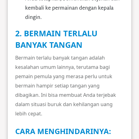
kembali ke permainan dengan kepala
dingin.
2. BERMAIN TERLALU
BANYAK TANGAN
Bermain terlalu banyak tangan adalah
kesalahan umum lainnya, terutama bagi
pemain pemula yang merasa perlu untuk
bermain hampir setiap tangan yang
dibagikan. Ini bisa membuat Anda terjebak
dalam situasi buruk dan kehilangan uang
lebih cepat.
CARA MENGHINDARINYA: