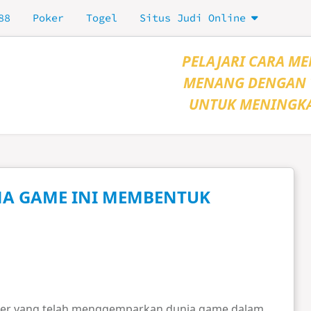
88
Poker
Togel
Situs Judi Online
PELAJARI CARA ME
MENANG DENGAN TI
UNTUK MENINGK
NA GAME INI MEMBENTUK
ler yang telah menggemparkan dunia game dalam