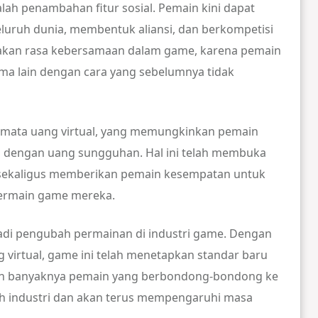
ah penambahan fitur sosial. Pemain kini dapat
luruh dunia, membentuk aliansi, dan berkompetisi
ptakan rasa kebersamaan dalam game, karena pemain
sama lain dengan cara yang sebelumnya tidak
m mata uang virtual, yang memungkinkan pemain
dengan uang sungguhan. Hal ini telah membuka
 sekaligus memberikan pemain kesempatan untuk
ermain game mereka.
adi pengubah permainan di industri game. Dengan
ng virtual, game ini telah menetapkan standar baru
in banyaknya pemain yang berbondong-bondong ke
h industri dan akan terus mempengaruhi masa