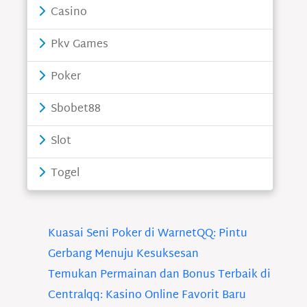
Casino
Pkv Games
Poker
Sbobet88
Slot
Togel
Kuasai Seni Poker di WarnetQQ: Pintu
Gerbang Menuju Kesuksesan
Temukan Permainan dan Bonus Terbaik di
Centralqq: Kasino Online Favorit Baru