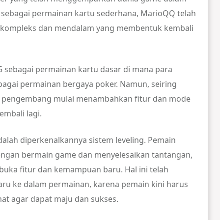
 sebagai permainan kartu sederhana, MarioQQ telah
 kompleks dan mendalam yang membentuk kembali
15 sebagai permainan kartu dasar di mana para
bagai permainan bergaya poker. Namun, seiring
ra pengembang mulai menambahkan fitur dan mode
mbali lagi.
dalah diperkenalkannya sistem leveling. Pemain
ngan bermain game dan menyelesaikan tantangan,
ka fitur dan kemampuan baru. Hal ini telah
ru ke dalam permainan, karena pemain kini harus
t agar dapat maju dan sukses.