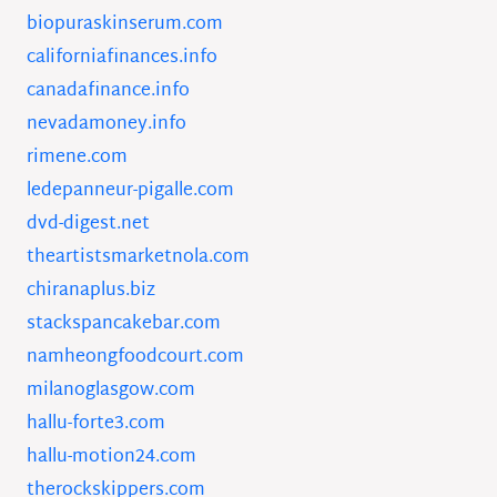
biopuraskinserum.com
californiafinances.info
canadafinance.info
nevadamoney.info
rimene.com
ledepanneur-pigalle.com
dvd-digest.net
theartistsmarketnola.com
chiranaplus.biz
stackspancakebar.com
namheongfoodcourt.com
milanoglasgow.com
hallu-forte3.com
hallu-motion24.com
therockskippers.com