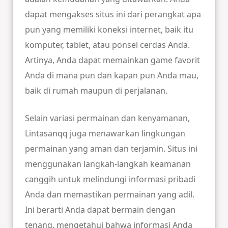
dapat mengakses situs ini dari perangkat apa
pun yang memiliki koneksi internet, baik itu
komputer, tablet, atau ponsel cerdas Anda.
Artinya, Anda dapat memainkan game favorit
Anda di mana pun dan kapan pun Anda mau,
baik di rumah maupun di perjalanan.
Selain variasi permainan dan kenyamanan,
Lintasanqq juga menawarkan lingkungan
permainan yang aman dan terjamin. Situs ini
menggunakan langkah-langkah keamanan
canggih untuk melindungi informasi pribadi
Anda dan memastikan permainan yang adil.
Ini berarti Anda dapat bermain dengan
tenang, mengetahui bahwa informasi Anda