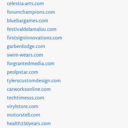
celestia-arts.com
forumchampions.com
bluebargames.com
festivaldelamalou.com
firstsigninnovations.com
garberdodge.com
swim-wears.com
forgrantedmedia.com
peolpstar.com
tylerscustomdesign.com
carworksonline.com
techtimesss.com
virylstore.com
motorstell.com
health150years.com