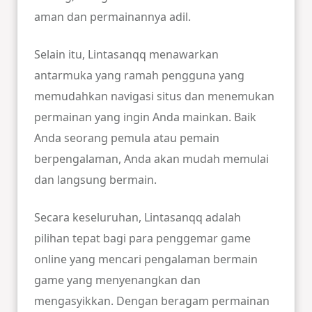
aman dan permainannya adil.
Selain itu, Lintasanqq menawarkan
antarmuka yang ramah pengguna yang
memudahkan navigasi situs dan menemukan
permainan yang ingin Anda mainkan. Baik
Anda seorang pemula atau pemain
berpengalaman, Anda akan mudah memulai
dan langsung bermain.
Secara keseluruhan, Lintasanqq adalah
pilihan tepat bagi para penggemar game
online yang mencari pengalaman bermain
game yang menyenangkan dan
mengasyikkan. Dengan beragam permainan