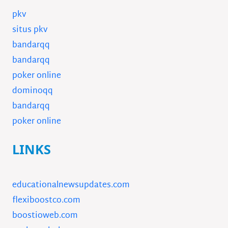
pkv
situs pkv
bandarqq
bandarqq
poker online
dominoqq
bandarqq
poker online
LINKS
educationalnewsupdates.com
flexiboostco.com
boostioweb.com