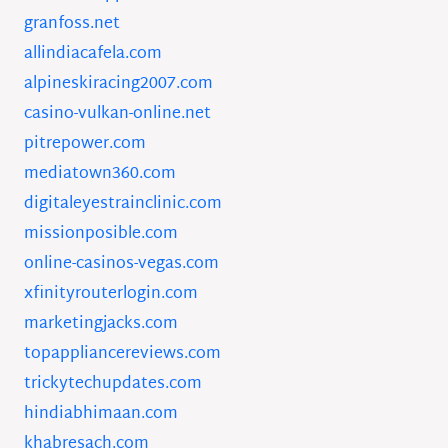
granfoss.net
allindiacafela.com
alpineskiracing2007.com
casino-vulkan-online.net
pitrepower.com
mediatown360.com
digitaleyestrainclinic.com
missionposible.com
online-casinos-vegas.com
xfinityrouterlogin.com
marketingjacks.com
topappliancereviews.com
trickytechupdates.com
hindiabhimaan.com
khabresach.com