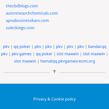
thecbdblogs.com
autoresearchchemicals.com
apnabusinesskaro.com
suleckiego.com
pkv
|
qq poker
|
pkv
|
pkv
|
pkv
|
pkv
|
pkv
|
bandarqq
pkv
|
pkv games
|
qq poker
|
slot maxwin
|
slot maxwin
|
slot maxwin
|
hematqq.pkvgamesresmi.org
Privacy & Cookie policy