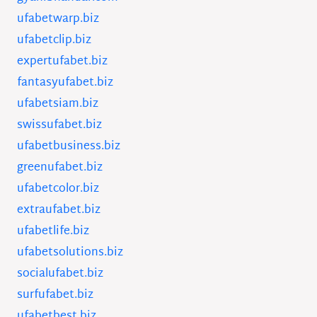
ufabetwarp.biz
ufabetclip.biz
expertufabet.biz
fantasyufabet.biz
ufabetsiam.biz
swissufabet.biz
ufabetbusiness.biz
greenufabet.biz
ufabetcolor.biz
extraufabet.biz
ufabetlife.biz
ufabetsolutions.biz
socialufabet.biz
surfufabet.biz
ufabetbest.biz