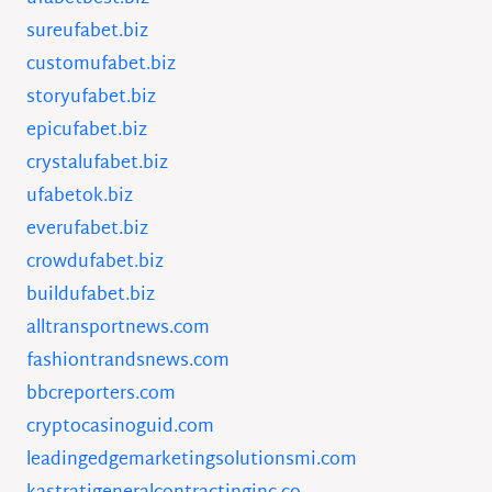
sureufabet.biz
customufabet.biz
storyufabet.biz
epicufabet.biz
crystalufabet.biz
ufabetok.biz
everufabet.biz
crowdufabet.biz
buildufabet.biz
alltransportnews.com
fashiontrandsnews.com
bbcreporters.com
cryptocasinoguid.com
leadingedgemarketingsolutionsmi.com