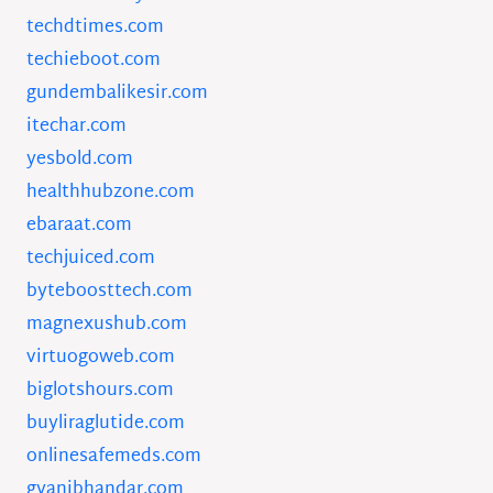
techdtimes.com
techieboot.com
gundembalikesir.com
itechar.com
yesbold.com
healthhubzone.com
ebaraat.com
techjuiced.com
byteboosttech.com
magnexushub.com
virtuogoweb.com
biglotshours.com
buyliraglutide.com
onlinesafemeds.com
gyanibhandar.com