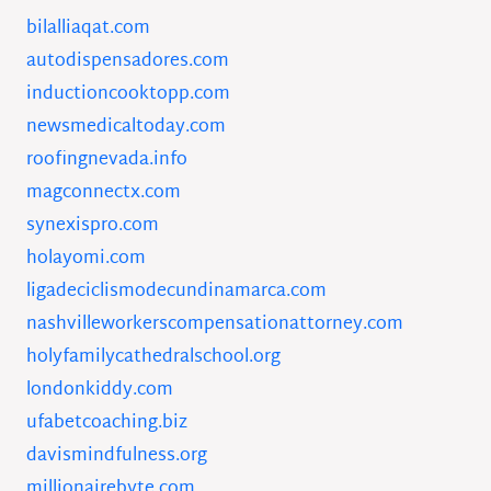
bilalliaqat.com
autodispensadores.com
inductioncooktopp.com
newsmedicaltoday.com
roofingnevada.info
magconnectx.com
synexispro.com
holayomi.com
ligadeciclismodecundinamarca.com
nashvilleworkerscompensationattorney.com
holyfamilycathedralschool.org
londonkiddy.com
ufabetcoaching.biz
davismindfulness.org
millionairebyte.com