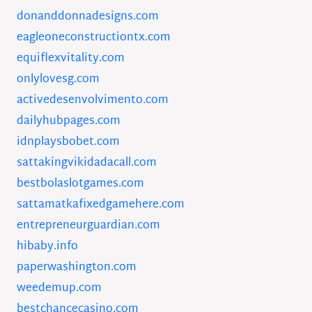
donanddonnadesigns.com
eagleoneconstructiontx.com
equiflexvitality.com
onlylovesg.com
activedesenvolvimento.com
dailyhubpages.com
idnplaysbobet.com
sattakingvikidadacall.com
bestbolaslotgames.com
sattamatkafixedgamehere.com
entrepreneurguardian.com
hibaby.info
paperwashington.com
weedemup.com
bestchancecasino.com