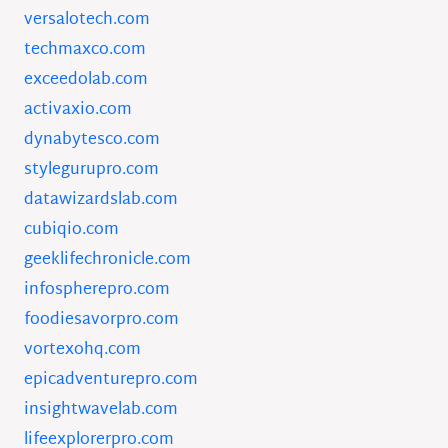
versalotech.com
techmaxco.com
exceedolab.com
activaxio.com
dynabytesco.com
stylegurupro.com
datawizardslab.com
cubiqio.com
geeklifechronicle.com
infospherepro.com
foodiesavorpro.com
vortexohq.com
epicadventurepro.com
insightwavelab.com
lifeexplorerpro.com