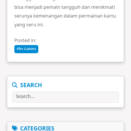
bisa menjadi pemain tangguh dan menikmati
serunya kemenangan dalam permainan kartu
yang seru ini.
Posted in:
Pkv Games
SEARCH
Search
CATEGORIES