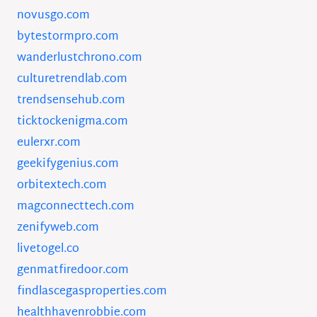
novusgo.com
bytestormpro.com
wanderlustchrono.com
culturetrendlab.com
trendsensehub.com
ticktockenigma.com
eulerxr.com
geekifygenius.com
orbitextech.com
magconnecttech.com
zenifyweb.com
livetogel.co
genmatfiredoor.com
findlascegasproperties.com
healthhavenrobbie.com