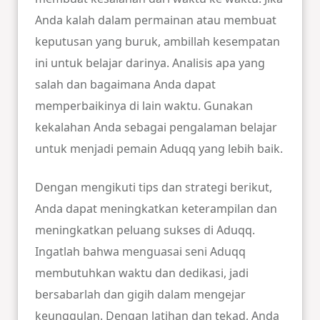
Anda kalah dalam permainan atau membuat
keputusan yang buruk, ambillah kesempatan
ini untuk belajar darinya. Analisis apa yang
salah dan bagaimana Anda dapat
memperbaikinya di lain waktu. Gunakan
kekalahan Anda sebagai pengalaman belajar
untuk menjadi pemain Aduqq yang lebih baik.
Dengan mengikuti tips dan strategi berikut,
Anda dapat meningkatkan keterampilan dan
meningkatkan peluang sukses di Aduqq.
Ingatlah bahwa menguasai seni Aduqq
membutuhkan waktu dan dedikasi, jadi
bersabarlah dan gigih dalam mengejar
keunggulan. Dengan latihan dan tekad, Anda