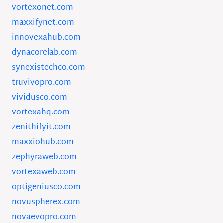
vortexonet.com
maxxifynet.com
innovexahub.com
dynacorelab.com
synexistechco.com
truvivopro.com
vividusco.com
vortexahq.com
zenithifyit.com
maxxiohub.com
zephyraweb.com
vortexaweb.com
optigeniusco.com
novuspherex.com
novaevopro.com