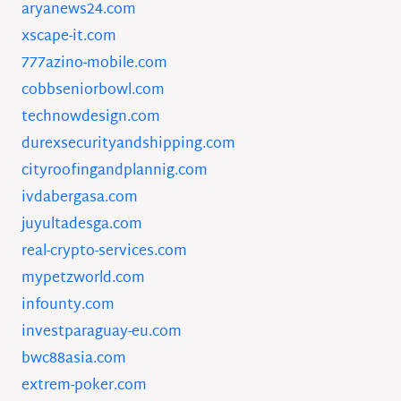
aryanews24.com
xscape-it.com
777azino-mobile.com
cobbseniorbowl.com
technowdesign.com
durexsecurityandshipping.com
cityroofingandplannig.com
ivdabergasa.com
juyultadesga.com
real-crypto-services.com
mypetzworld.com
infounty.com
investparaguay-eu.com
bwc88asia.com
extrem-poker.com