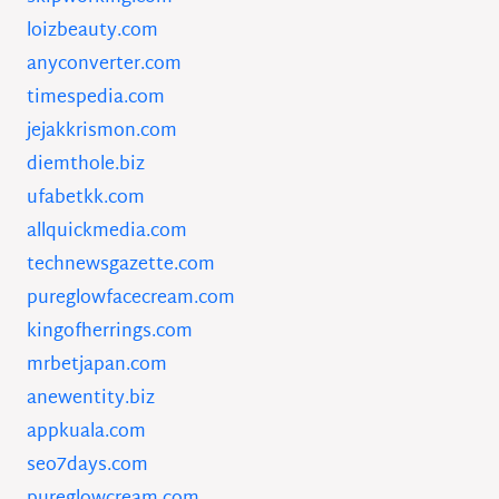
loizbeauty.com
anyconverter.com
timespedia.com
jejakkrismon.com
diemthole.biz
ufabetkk.com
allquickmedia.com
technewsgazette.com
pureglowfacecream.com
kingofherrings.com
mrbetjapan.com
anewentity.biz
appkuala.com
seo7days.com