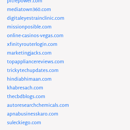
pitrepower.com
mediatown360.com
digitaleyestrainclinic.com
missionposible.com
online-casinos-vegas.com
xfinityrouterlogin.com
marketingjacks.com
topappliancereviews.com
trickytechupdates.com
hindiabhimaan.com
khabresach.com
thecbdblogs.com
autoresearchchemicals.com
apnabusinesskaro.com
suleckiego.com