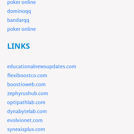
poker online
dominoqq
bandarqq
poker online
LINKS
educationalnewsupdates.com
flexiboostco.com
boostioweb.com
zephyrushub.com
optipathlab.com
dynabytelab.com
evolvionet.com
synexisplus.com