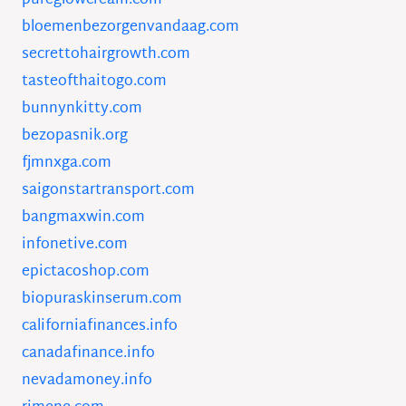
pureglowcream.com
bloemenbezorgenvandaag.com
secrettohairgrowth.com
tasteofthaitogo.com
bunnynkitty.com
bezopasnik.org
fjmnxga.com
saigonstartransport.com
bangmaxwin.com
infonetive.com
epictacoshop.com
biopuraskinserum.com
californiafinances.info
canadafinance.info
nevadamoney.info