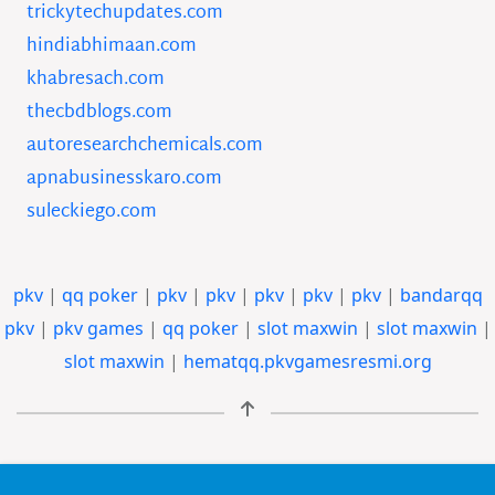
trickytechupdates.com
hindiabhimaan.com
khabresach.com
thecbdblogs.com
autoresearchchemicals.com
apnabusinesskaro.com
suleckiego.com
pkv
|
qq poker
|
pkv
|
pkv
|
pkv
|
pkv
|
pkv
|
bandarqq
pkv
|
pkv games
|
qq poker
|
slot maxwin
|
slot maxwin
|
slot maxwin
|
hematqq.pkvgamesresmi.org