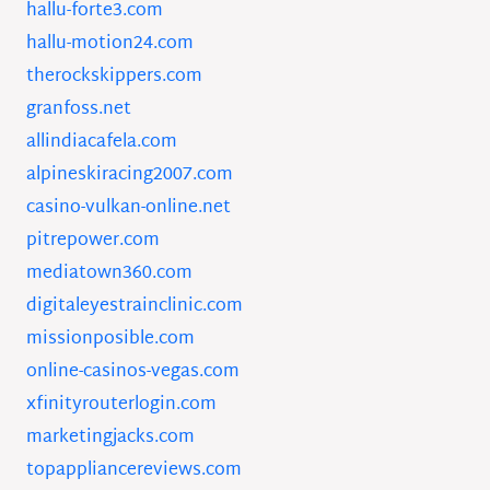
hallu-forte3.com
hallu-motion24.com
therockskippers.com
granfoss.net
allindiacafela.com
alpineskiracing2007.com
casino-vulkan-online.net
pitrepower.com
mediatown360.com
digitaleyestrainclinic.com
missionposible.com
online-casinos-vegas.com
xfinityrouterlogin.com
marketingjacks.com
topappliancereviews.com