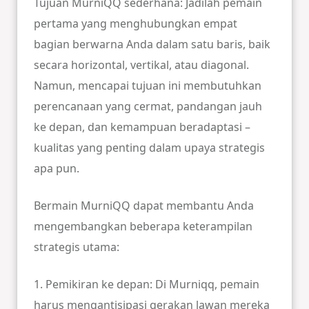
Tujuan MurniQQ sederhana: Jadilah pemain
pertama yang menghubungkan empat
bagian berwarna Anda dalam satu baris, baik
secara horizontal, vertikal, atau diagonal.
Namun, mencapai tujuan ini membutuhkan
perencanaan yang cermat, pandangan jauh
ke depan, dan kemampuan beradaptasi –
kualitas yang penting dalam upaya strategis
apa pun.
Bermain MurniQQ dapat membantu Anda
mengembangkan beberapa keterampilan
strategis utama:
1. Pemikiran ke depan: Di Murniqq, pemain
harus mengantisipasi gerakan lawan mereka