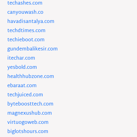
techashes.com
canyouwash.co
havadisantalya.com
techdtimes.com
techieboot.com
gundembalikesir.com
itechar.com
yesbold.com
healthhubzone.com
ebaraat.com
techjuiced.com
byteboosttech.com
magnexushub.com
virtuogoweb.com
biglotshours.com