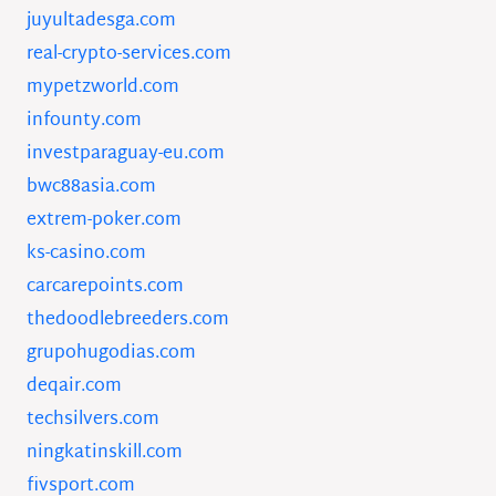
juyultadesga.com
real-crypto-services.com
mypetzworld.com
infounty.com
investparaguay-eu.com
bwc88asia.com
extrem-poker.com
ks-casino.com
carcarepoints.com
thedoodlebreeders.com
grupohugodias.com
deqair.com
techsilvers.com
ningkatinskill.com
fivsport.com