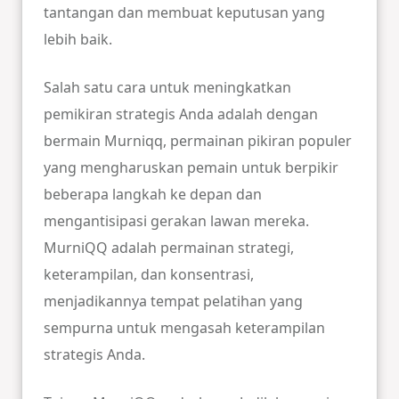
tantangan dan membuat keputusan yang
lebih baik.
Salah satu cara untuk meningkatkan
pemikiran strategis Anda adalah dengan
bermain Murniqq, permainan pikiran populer
yang mengharuskan pemain untuk berpikir
beberapa langkah ke depan dan
mengantisipasi gerakan lawan mereka.
MurniQQ adalah permainan strategi,
keterampilan, dan konsentrasi,
menjadikannya tempat pelatihan yang
sempurna untuk mengasah keterampilan
strategis Anda.