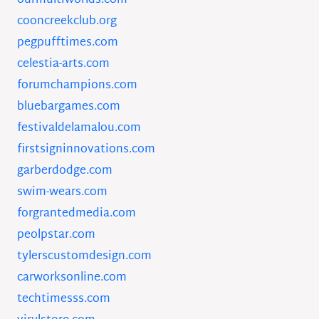
ourmultiworlds.com
cooncreekclub.org
pegpufftimes.com
celestia-arts.com
forumchampions.com
bluebargames.com
festivaldelamalou.com
firstsigninnovations.com
garberdodge.com
swim-wears.com
forgrantedmedia.com
peolpstar.com
tylerscustomdesign.com
carworksonline.com
techtimesss.com