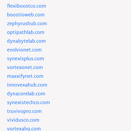
flexiboostco.com
boostioweb.com
zephyrushub.com
optipathlab.com
dynabytelab.com
evolvionet.com
synexisplus.com
vortexonet.com
maxxifynet.com
innovexahub.com
dynacorelab.com
synexistechco.com
truvivopro.com
vividusco.com
vortexahq.com