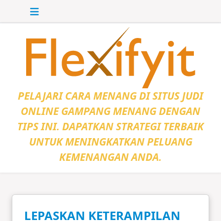
Skip to main content
PELAJARI CARA MENANG DI SITUS JUDI
ONLINE GAMPANG MENANG DENGAN
TIPS INI. DAPATKAN STRATEGI TERBAIK
UNTUK MENINGKATKAN PELUANG
KEMENANGAN ANDA.
LEPASKAN KETERAMPILAN