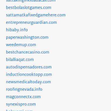
sattakingvikidadacall.com
bestbolaslotgames.com
sattamatkafixedgamehere.com
entrepreneurguardian.com
hibaby.info
paperwashington.com
weedemup.com
bestchancecasino.com
bilalliaqat.com
autodispensadores.com
inductioncooktopp.com
newsmedicaltoday.com
roofingnevada.info
magconnectx.com
synexispro.com