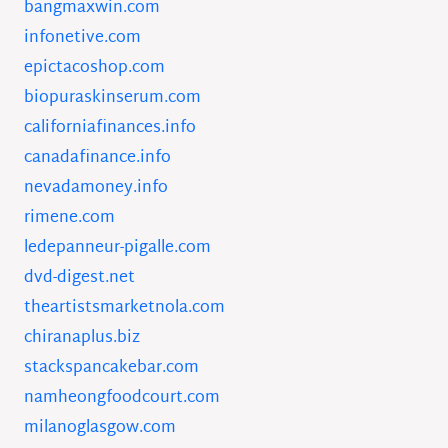
bangmaxwin.com
infonetive.com
epictacoshop.com
biopuraskinserum.com
californiafinances.info
canadafinance.info
nevadamoney.info
rimene.com
ledepanneur-pigalle.com
dvd-digest.net
theartistsmarketnola.com
chiranaplus.biz
stackspancakebar.com
namheongfoodcourt.com
milanoglasgow.com