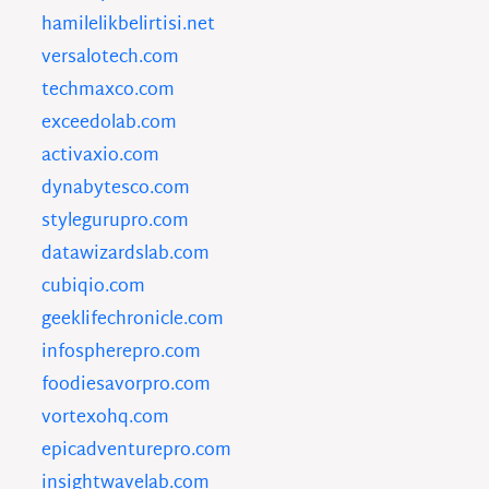
hamilelikbelirtisi.net
versalotech.com
techmaxco.com
exceedolab.com
activaxio.com
dynabytesco.com
stylegurupro.com
datawizardslab.com
cubiqio.com
geeklifechronicle.com
infospherepro.com
foodiesavorpro.com
vortexohq.com
epicadventurepro.com
insightwavelab.com