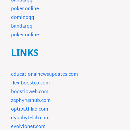
bandarqq
poker online
dominoqq
bandarqq
poker online
LINKS
educationalnewsupdates.com
flexiboostco.com
boostioweb.com
zephyrushub.com
optipathlab.com
dynabytelab.com
evolvionet.com