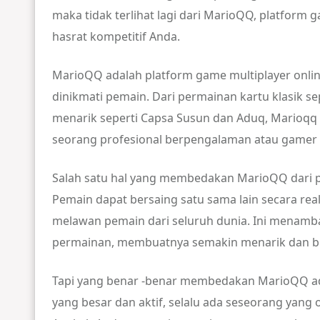
maka tidak terlihat lagi dari MarioQQ, platform
hasrat kompetitif Anda.
MarioQQ adalah platform game multiplayer onl
dinikmati pemain. Dari permainan kartu klasik 
menarik seperti Capsa Susun dan Aduq, Marioqq
seorang profesional berpengalaman atau gamer 
Salah satu hal yang membedakan MarioQQ dari pl
Pemain dapat bersaing satu sama lain secara rea
melawan pemain dari seluruh dunia. Ini menamba
permainan, membuatnya semakin menarik dan b
Tapi yang benar -benar membedakan MarioQQ a
yang besar dan aktif, selalu ada seseorang yan