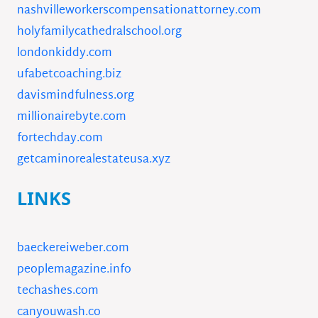
nashvilleworkerscompensationattorney.com
holyfamilycathedralschool.org
londonkiddy.com
ufabetcoaching.biz
davismindfulness.org
millionairebyte.com
fortechday.com
getcaminorealestateusa.xyz
LINKS
baeckereiweber.com
peoplemagazine.info
techashes.com
canyouwash.co