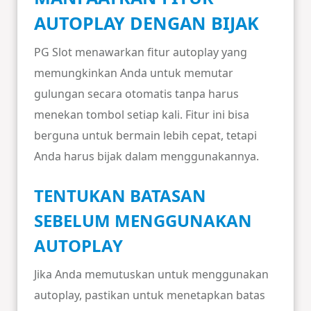
AUTOPLAY DENGAN BIJAK
PG Slot menawarkan fitur autoplay yang
memungkinkan Anda untuk memutar
gulungan secara otomatis tanpa harus
menekan tombol setiap kali. Fitur ini bisa
berguna untuk bermain lebih cepat, tetapi
Anda harus bijak dalam menggunakannya.
TENTUKAN BATASAN
SEBELUM MENGGUNAKAN
AUTOPLAY
Jika Anda memutuskan untuk menggunakan
autoplay, pastikan untuk menetapkan batas