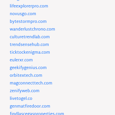
lifeexplorerpro.com
novusgo.com
bytestormpro.com
wanderlustchrono.com
culturetrendlab.com
trendsensehub.com
ticktockenigma.com
eulerxr.com
geekifygenius.com
orbitextech.com
magconnecttech.com
zenifyweb.com
livetogel.co
genmatfiredoor.com
findlascegasproperties.com