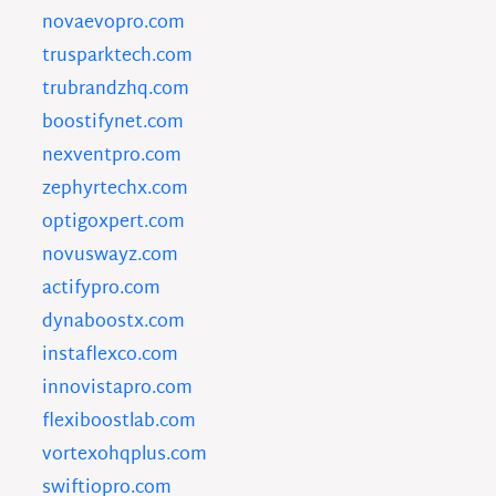
novaevopro.com
trusparktech.com
trubrandzhq.com
boostifynet.com
nexventpro.com
zephyrtechx.com
optigoxpert.com
novuswayz.com
actifypro.com
dynaboostx.com
instaflexco.com
innovistapro.com
flexiboostlab.com
vortexohqplus.com
swiftiopro.com