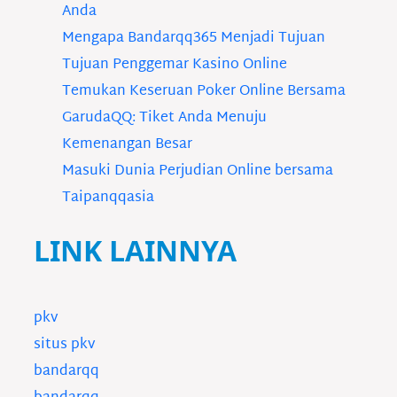
Anda
Mengapa Bandarqq365 Menjadi Tujuan
Tujuan Penggemar Kasino Online
Temukan Keseruan Poker Online Bersama
GarudaQQ: Tiket Anda Menuju
Kemenangan Besar
Masuki Dunia Perjudian Online bersama
Taipanqqasia
LINK LAINNYA
pkv
situs pkv
bandarqq