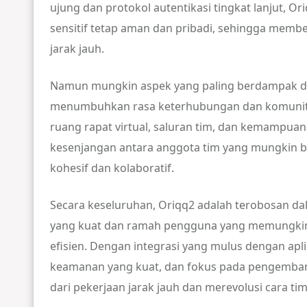
ujung dan protokol autentikasi tingkat lanjut, 
sensitif tetap aman dan pribadi, sehingga member
jarak jauh.
Namun mungkin aspek yang paling berdampak d
menumbuhkan rasa keterhubungan dan komunitas d
ruang rapat virtual, saluran tim, dan kemampu
kesenjangan antara anggota tim yang mungkin b
kohesif dan kolaboratif.
Secara keseluruhan, Oriqq2 adalah terobosan da
yang kuat dan ramah pengguna yang memungkink
efisien. Dengan integrasi yang mulus dengan apli
keamanan yang kuat, dan fokus pada pengemban
dari pekerjaan jarak jauh dan merevolusi cara tim b