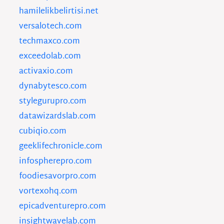
hamilelikbelirtisi.net
versalotech.com
techmaxco.com
exceedolab.com
activaxio.com
dynabytesco.com
stylegurupro.com
datawizardslab.com
cubiqio.com
geeklifechronicle.com
infospherepro.com
foodiesavorpro.com
vortexohq.com
epicadventurepro.com
insightwavelab.com