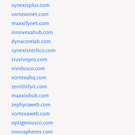
synexisplus.com
vortexonet.com
maxxifynet.com
innovexahub.com
dynacorelab.com
synexistechco.com
truvivopro.com
vividusco.com
vortexahq.com
zenithifyit.com
maxxiohub.com
zephyraweb.com
vortexaweb.com
optigeniusco.com
novuspherex.com