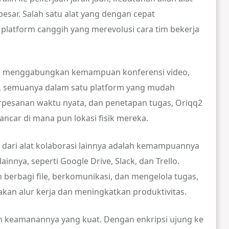
esar. Salah satu alat yang dengan cepat
platform canggih yang merevolusi cara tim bekerja
ang menggabungkan kemampuan konferensi video,
k, semuanya dalam satu platform yang mudah
perpesanan waktu nyata, dan penetapan tugas, Oriqq2
car di mana pun lokasi fisik mereka.
dari alat kolaborasi lainnya adalah kemampuannya
ainnya, seperti Google Drive, Slack, dan Trello.
berbagi file, berkomunikasi, dan mengelola tugas,
an alur kerja dan meningkatkan produktivitas.
ah keamanannya yang kuat. Dengan enkripsi ujung ke