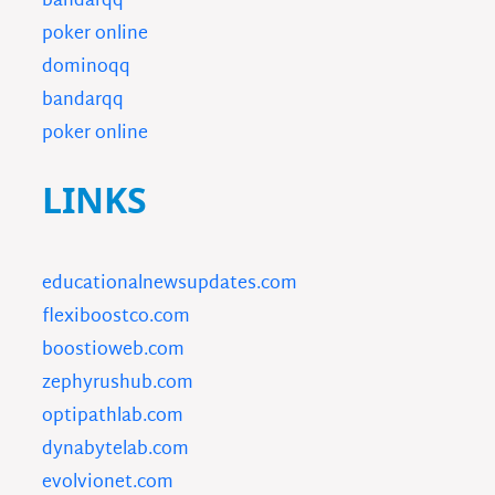
bandarqq
poker online
dominoqq
bandarqq
poker online
LINKS
educationalnewsupdates.com
flexiboostco.com
boostioweb.com
zephyrushub.com
optipathlab.com
dynabytelab.com
evolvionet.com