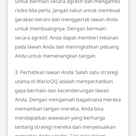
untuk bermain secara agresif dan mengambil
risiko bila perlu. Jangan takut untuk membuat
gerakan berani dan menggertak lawan Anda
untuk membuangnya. Dengan bermain
secara agresif, Anda dapat memberi tekanan
pada lawan Anda dan meningkatkan peluang
Anda untuk memenangkan tangan.
3. Perhatikan lawan Anda: Salah satu strategi
utama di MarioQQ adalah memperhatikan
gaya bermain dan kecenderungan lawan
Anda. Dengan mengamati bagaimana mereka
memainkan tangan mereka, Anda bisa
mendapatkan wawasan yang berharga
tentang strategi mereka dan menyesuaikan