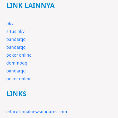
LINK LAINNYA
pkv
situs pkv
bandarqq
bandarqq
poker online
dominoqq
bandarqq
poker online
LINKS
educationalnewsupdates.com