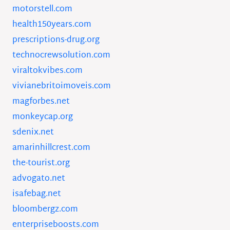
motorstell.com
health150years.com
prescriptions-drug.org
technocrewsolution.com
viraltokvibes.com
vivianebritoimoveis.com
magforbes.net
monkeycap.org
sdenix.net
amarinhillcrest.com
the-tourist.org
advogato.net
isafebag.net
bloombergz.com
enterpriseboosts.com