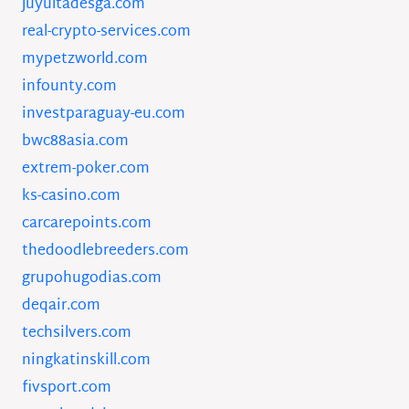
juyultadesga.com
real-crypto-services.com
mypetzworld.com
infounty.com
investparaguay-eu.com
bwc88asia.com
extrem-poker.com
ks-casino.com
carcarepoints.com
thedoodlebreeders.com
grupohugodias.com
deqair.com
techsilvers.com
ningkatinskill.com
fivsport.com