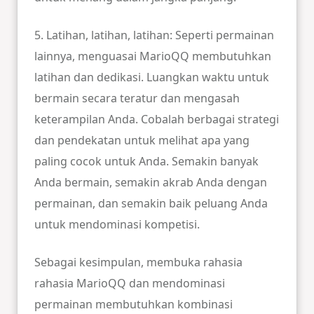
5. Latihan, latihan, latihan: Seperti permainan
lainnya, menguasai MarioQQ membutuhkan
latihan dan dedikasi. Luangkan waktu untuk
bermain secara teratur dan mengasah
keterampilan Anda. Cobalah berbagai strategi
dan pendekatan untuk melihat apa yang
paling cocok untuk Anda. Semakin banyak
Anda bermain, semakin akrab Anda dengan
permainan, dan semakin baik peluang Anda
untuk mendominasi kompetisi.
Sebagai kesimpulan, membuka rahasia
rahasia MarioQQ dan mendominasi
permainan membutuhkan kombinasi