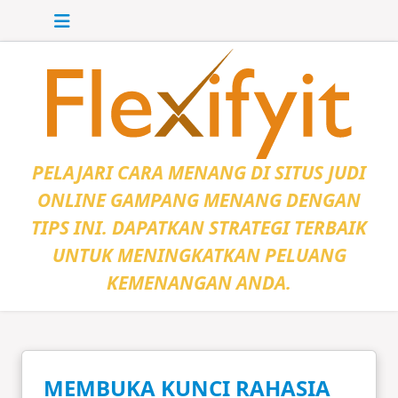
Skip to main content
PELAJARI CARA MENANG DI SITUS JUDI
ONLINE GAMPANG MENANG DENGAN
TIPS INI. DAPATKAN STRATEGI TERBAIK
UNTUK MENINGKATKAN PELUANG
KEMENANGAN ANDA.
MEMBUKA KUNCI RAHASIA