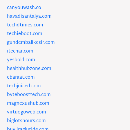
canyouwash.co
havadisantalya.com
techdtimes.com
techieboot.com
gundembalikesir.com
itechar.com
yesbold.com
healthhubzone.com
ebaraat.com
techjuiced.com
byteboosttech.com
magnexushub.com
virtuogoweb.com
biglotshours.com
buyliraglutide.com