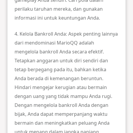
gameplay Anda sendiri. Cari pola dalam
perilaku taruhan mereka, dan gunakan
informasi ini untuk keuntungan Anda.
4. Kelola Bankroll Anda: Aspek penting lainnya
dari mendominasi MarioQQ adalah
mengelola bankroll Anda secara efektif.
Tetapkan anggaran untuk diri sendiri dan
tetap berpegang pada itu, bahkan ketika
Anda berada di kemenangan beruntun.
Hindari mengejar kerugian atau bermain
dengan uang yang tidak mampu Anda rugi.
Dengan mengelola bankroll Anda dengan
bijak, Anda dapat memperpanjang waktu
bermain dan meningkatkan peluang Anda
untuk menang dalam jangka panjang.