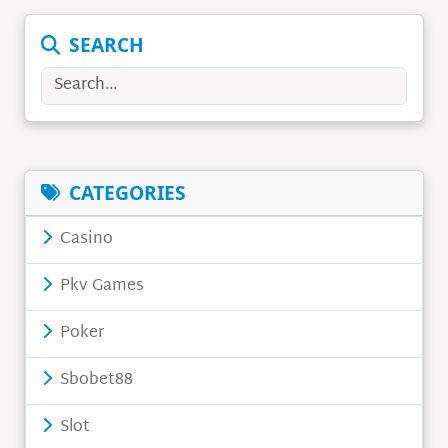
SEARCH
Search
CATEGORIES
Casino
Pkv Games
Poker
Sbobet88
Slot