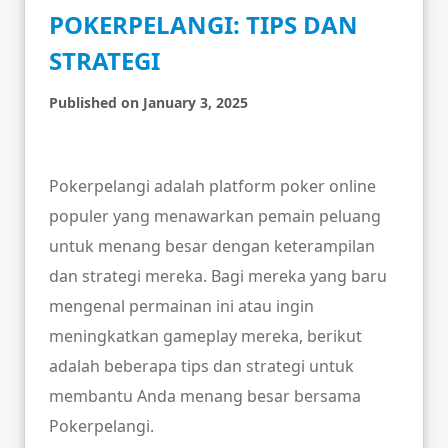
POKERPELANGI: TIPS DAN
STRATEGI
Published on January 3, 2025
Pokerpelangi adalah platform poker online
populer yang menawarkan pemain peluang
untuk menang besar dengan keterampilan
dan strategi mereka. Bagi mereka yang baru
mengenal permainan ini atau ingin
meningkatkan gameplay mereka, berikut
adalah beberapa tips dan strategi untuk
membantu Anda menang besar bersama
Pokerpelangi.