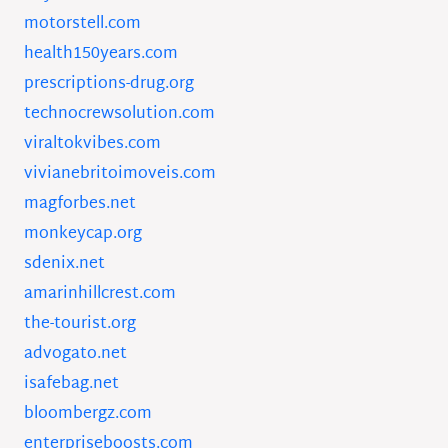
motorstell.com
health150years.com
prescriptions-drug.org
technocrewsolution.com
viraltokvibes.com
vivianebritoimoveis.com
magforbes.net
monkeycap.org
sdenix.net
amarinhillcrest.com
the-tourist.org
advogato.net
isafebag.net
bloombergz.com
enterpriseboosts.com