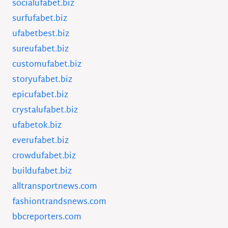
socialufabet.biz
surfufabet.biz
ufabetbest.biz
sureufabet.biz
customufabet.biz
storyufabet.biz
epicufabet.biz
crystalufabet.biz
ufabetok.biz
everufabet.biz
crowdufabet.biz
buildufabet.biz
alltransportnews.com
fashiontrandsnews.com
bbcreporters.com