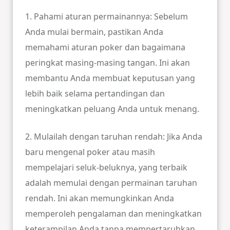
1. Pahami aturan permainannya: Sebelum
Anda mulai bermain, pastikan Anda
memahami aturan poker dan bagaimana
peringkat masing-masing tangan. Ini akan
membantu Anda membuat keputusan yang
lebih baik selama pertandingan dan
meningkatkan peluang Anda untuk menang.
2. Mulailah dengan taruhan rendah: Jika Anda
baru mengenal poker atau masih
mempelajari seluk-beluknya, yang terbaik
adalah memulai dengan permainan taruhan
rendah. Ini akan memungkinkan Anda
memperoleh pengalaman dan meningkatkan
keterampilan Anda tanpa mempertaruhkan