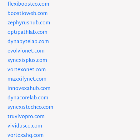
flexiboostco.com
boostioweb.com
zephyrushub.com
optipathlab.com
dynabytelab.com
evolvionet.com
synexisplus.com
vortexonet.com
maxxifynet.com
innovexahub.com
dynacorelab.com
synexistechco.com
truvivopro.com
vividusco.com
vortexahq.com