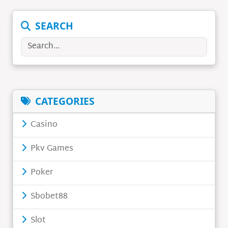
SEARCH
Search
CATEGORIES
Casino
Pkv Games
Poker
Sbobet88
Slot