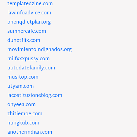
templatedzine.com
lawinfoadvice.com
phenqdietplan.org
sumnercafe.com
dunetflix.com
movimientoindignados.org
milfxxxpussy.com
uptodatefamily.com
musitop.com
utyam.com
lacostituzioneblog.com
ohyeea.com
zhitiemoe.com
nungkub.com
anotherindian.com