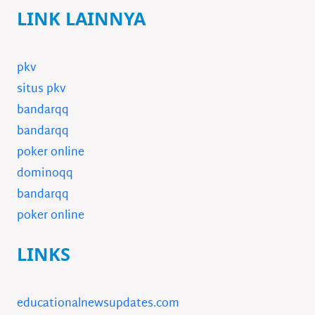
LINK LAINNYA
pkv
situs pkv
bandarqq
bandarqq
poker online
dominoqq
bandarqq
poker online
LINKS
educationalnewsupdates.com