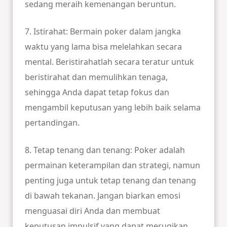
sedang meraih kemenangan beruntun.
7. Istirahat: Bermain poker dalam jangka
waktu yang lama bisa melelahkan secara
mental. Beristirahatlah secara teratur untuk
beristirahat dan memulihkan tenaga,
sehingga Anda dapat tetap fokus dan
mengambil keputusan yang lebih baik selama
pertandingan.
8. Tetap tenang dan tenang: Poker adalah
permainan keterampilan dan strategi, namun
penting juga untuk tetap tenang dan tenang
di bawah tekanan. Jangan biarkan emosi
menguasai diri Anda dan membuat
keputusan impulsif yang dapat merugikan