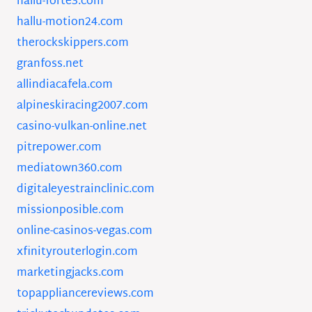
hallu-forte3.com
hallu-motion24.com
therockskippers.com
granfoss.net
allindiacafela.com
alpineskiracing2007.com
casino-vulkan-online.net
pitrepower.com
mediatown360.com
digitaleyestrainclinic.com
missionposible.com
online-casinos-vegas.com
xfinityrouterlogin.com
marketingjacks.com
topappliancereviews.com