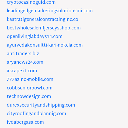
cryptocasinoguid.com
leadingedgemarketingsolutionsmi.com
kastratigeneralcontractinginc.co
bestwholesalenfljerseysshop.com
openlivinglabdays14.com
ayurvedakonsultti-kari-nokela.com
antitraders.biz
aryanews24.com
xscape-it.com
777azino-mobile.com
cobbseniorbowl.com
technowdesign.com
durexsecurityandshipping.com
cityroofingandplannig.com
ivdabergasa.com