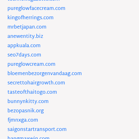
pureglowfacecream.com
kingofherrings.com
mrbetjapan.com
anewentity.biz
appkuala.com
seo7days.com
pureglowcream.com
bloemenbezorgenvandaag.com
secrettohairgrowth.com
tasteofthaitogo.com
bunnynkitty.com
bezopasnik.org
fjmnxga.com
saigonstartransport.com