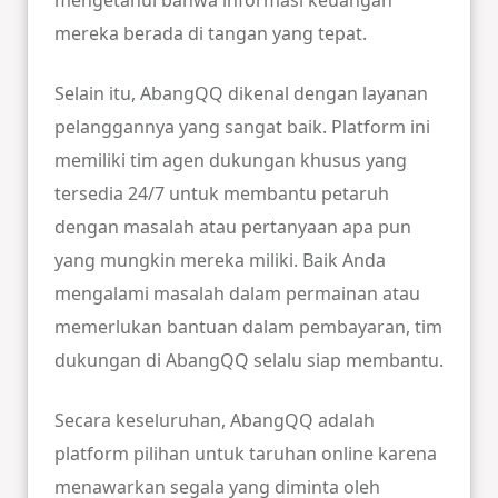
mengetahui bahwa informasi keuangan
mereka berada di tangan yang tepat.
Selain itu, AbangQQ dikenal dengan layanan
pelanggannya yang sangat baik. Platform ini
memiliki tim agen dukungan khusus yang
tersedia 24/7 untuk membantu petaruh
dengan masalah atau pertanyaan apa pun
yang mungkin mereka miliki. Baik Anda
mengalami masalah dalam permainan atau
memerlukan bantuan dalam pembayaran, tim
dukungan di AbangQQ selalu siap membantu.
Secara keseluruhan, AbangQQ adalah
platform pilihan untuk taruhan online karena
menawarkan segala yang diminta oleh