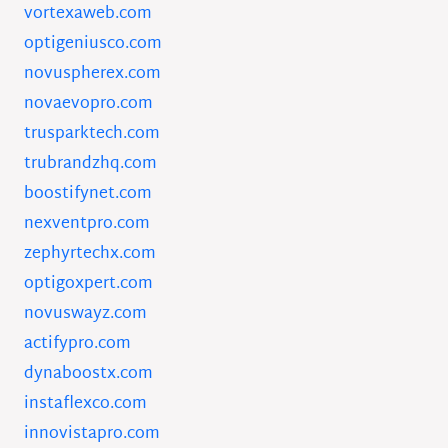
vortexaweb.com
optigeniusco.com
novuspherex.com
novaevopro.com
trusparktech.com
trubrandzhq.com
boostifynet.com
nexventpro.com
zephyrtechx.com
optigoxpert.com
novuswayz.com
actifypro.com
dynaboostx.com
instaflexco.com
innovistapro.com