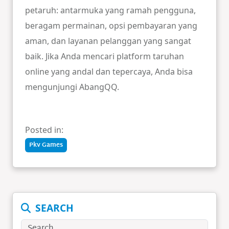
petaruh: antarmuka yang ramah pengguna,
beragam permainan, opsi pembayaran yang
aman, dan layanan pelanggan yang sangat
baik. Jika Anda mencari platform taruhan
online yang andal dan tepercaya, Anda bisa
mengunjungi AbangQQ.
Posted in:
Pkv Games
SEARCH
Search