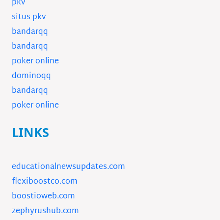
pkv
situs pkv
bandarqq
bandarqq
poker online
dominoqq
bandarqq
poker online
LINKS
educationalnewsupdates.com
flexiboostco.com
boostioweb.com
zephyrushub.com