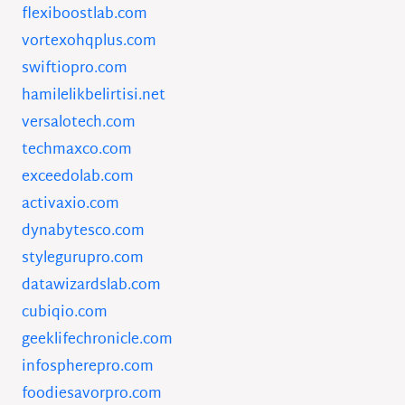
flexiboostlab.com
vortexohqplus.com
swiftiopro.com
hamilelikbelirtisi.net
versalotech.com
techmaxco.com
exceedolab.com
activaxio.com
dynabytesco.com
stylegurupro.com
datawizardslab.com
cubiqio.com
geeklifechronicle.com
infospherepro.com
foodiesavorpro.com