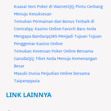
Kuasai Seni Poker di WarnetQQ: Pintu Gerbang
Menuju Kesuksesan
Temukan Permainan dan Bonus Terbaik di
Centralqq: Kasino Online Favorit Baru Anda
Mengapa Bandarqq365 Menjadi Tujuan Tujuan
Penggemar Kasino Online
Temukan Keseruan Poker Online Bersama
GarudaQQ: Tiket Anda Menuju Kemenangan
Besar
Masuki Dunia Perjudian Online bersama
Taipanqqasia
LINK LAINNYA