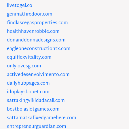
livetogel.co
genmatfiredoor.com
findlascegasproperties.com
healthhavenrobbie.com
donanddonnadesigns.com
eagleoneconstructiontx.com
equiflexvitality.com
onlylovesg.com
activedesenvolvimento.com
dailyhubpages.com
idnplaysbobet.com
sattakingvikidadacall.com
bestbolaslotgames.com
sattamatkafixedgamehere.com
entrepreneurguardian.com