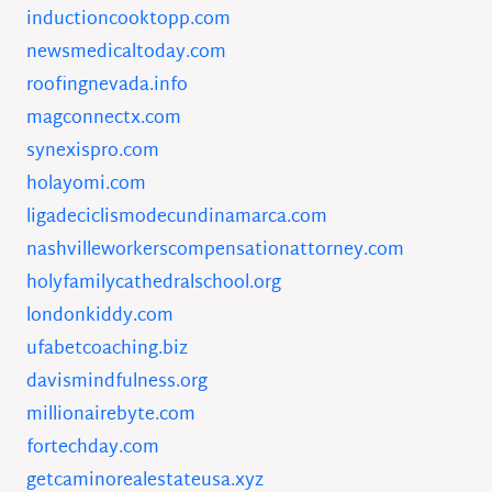
inductioncooktopp.com
newsmedicaltoday.com
roofingnevada.info
magconnectx.com
synexispro.com
holayomi.com
ligadeciclismodecundinamarca.com
nashvilleworkerscompensationattorney.com
holyfamilycathedralschool.org
londonkiddy.com
ufabetcoaching.biz
davismindfulness.org
millionairebyte.com
fortechday.com
getcaminorealestateusa.xyz