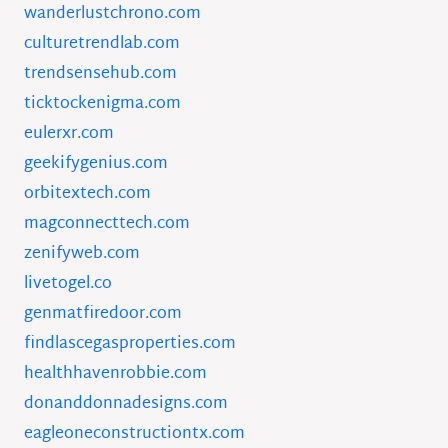
wanderlustchrono.com
culturetrendlab.com
trendsensehub.com
ticktockenigma.com
eulerxr.com
geekifygenius.com
orbitextech.com
magconnecttech.com
zenifyweb.com
livetogel.co
genmatfiredoor.com
findlascegasproperties.com
healthhavenrobbie.com
donanddonnadesigns.com
eagleoneconstructiontx.com