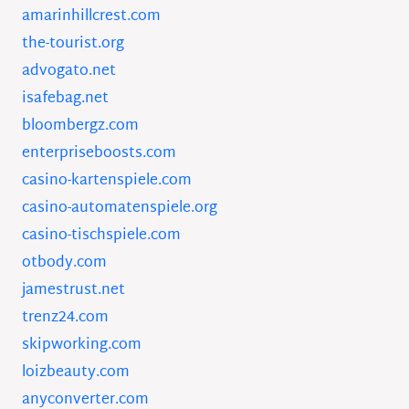
amarinhillcrest.com
the-tourist.org
advogato.net
isafebag.net
bloombergz.com
enterpriseboosts.com
casino-kartenspiele.com
casino-automatenspiele.org
casino-tischspiele.com
otbody.com
jamestrust.net
trenz24.com
skipworking.com
loizbeauty.com
anyconverter.com