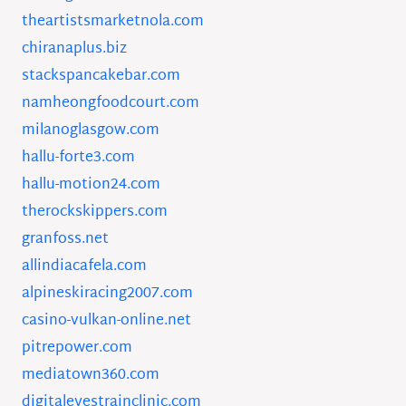
theartistsmarketnola.com
chiranaplus.biz
stackspancakebar.com
namheongfoodcourt.com
milanoglasgow.com
hallu-forte3.com
hallu-motion24.com
therockskippers.com
granfoss.net
allindiacafela.com
alpineskiracing2007.com
casino-vulkan-online.net
pitrepower.com
mediatown360.com
digitaleyestrainclinic.com