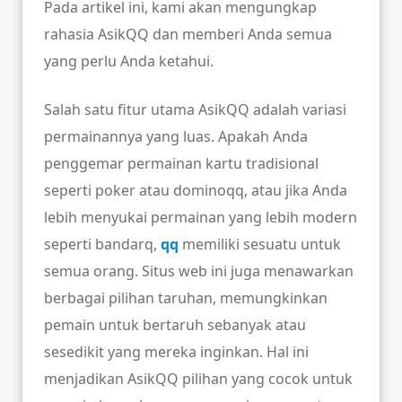
Pada artikel ini, kami akan mengungkap
rahasia AsikQQ dan memberi Anda semua
yang perlu Anda ketahui.
Salah satu fitur utama AsikQQ adalah variasi
permainannya yang luas. Apakah Anda
penggemar permainan kartu tradisional
seperti poker atau dominoqq, atau jika Anda
lebih menyukai permainan yang lebih modern
seperti bandarq,
qq
memiliki sesuatu untuk
semua orang. Situs web ini juga menawarkan
berbagai pilihan taruhan, memungkinkan
pemain untuk bertaruh sebanyak atau
sesedikit yang mereka inginkan. Hal ini
menjadikan AsikQQ pilihan yang cocok untuk