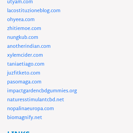
utyam.com
lacostituzioneblog.com
ohyeea.com
zhitiemoe.com
nungkub.com
anotherindian.com
xylemcider.com
taniaetiago.com
juzfitketo.com
pasomaga.com
impactgardencbdgummies.org
naturesstimulantcbd.net
nopalinaeuropa.com
biomagnify.net