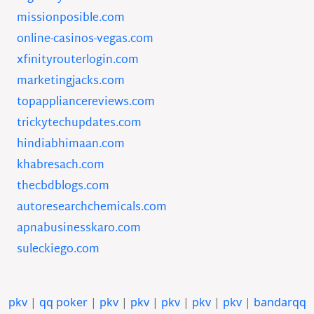
missionposible.com
online-casinos-vegas.com
xfinityrouterlogin.com
marketingjacks.com
topappliancereviews.com
trickytechupdates.com
hindiabhimaan.com
khabresach.com
thecbdblogs.com
autoresearchchemicals.com
apnabusinesskaro.com
suleckiego.com
pkv
|
qq poker
|
pkv
|
pkv
|
pkv
|
pkv
|
pkv
|
bandarqq