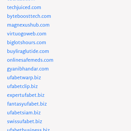
techjuiced.com
byteboosttech.com
magnexushub.com
virtuogoweb.com
biglotshours.com
buyliraglutide.com
onlinesafemeds.com
gyanibhandar.com
ufabetwarp.biz
ufabetclip.biz
expertufabet.biz
fantasyufabet.biz
ufabetsiam.biz
swissufabet.biz
ufabetbusiness.biz