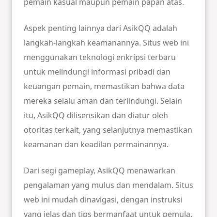
pemain kasual maupun pemain papan atas.
Aspek penting lainnya dari AsikQQ adalah
langkah-langkah keamanannya. Situs web ini
menggunakan teknologi enkripsi terbaru
untuk melindungi informasi pribadi dan
keuangan pemain, memastikan bahwa data
mereka selalu aman dan terlindungi. Selain
itu, AsikQQ dilisensikan dan diatur oleh
otoritas terkait, yang selanjutnya memastikan
keamanan dan keadilan permainannya.
Dari segi gameplay, AsikQQ menawarkan
pengalaman yang mulus dan mendalam. Situs
web ini mudah dinavigasi, dengan instruksi
yang jelas dan tips bermanfaat untuk pemula.