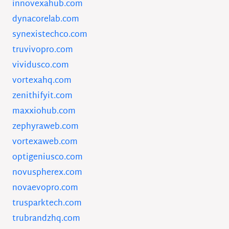
innovexahub.com
dynacorelab.com
synexistechco.com
truvivopro.com
vividusco.com
vortexahq.com
zenithifyit.com
maxxiohub.com
zephyraweb.com
vortexaweb.com
optigeniusco.com
novuspherex.com
novaevopro.com
trusparktech.com
trubrandzhq.com