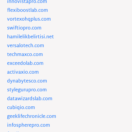
innovistapro.com
flexiboostlab.com
vortexohqplus.com
swiftiopro.com
hamilelikbelirtisi.net
versalotech.com
techmaxco.com
exceedolab.com
activaxio.com
dynabytesco.com
stylegurupro.com
datawizardslab.com
cubiqio.com
geeklifechronicle.com
infospherepro.com