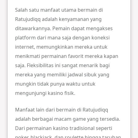
Salah satu manfaat utama bermain di
Ratujudiqq adalah kenyamanan yang
ditawarkannya. Pemain dapat mengakses
platform dari mana saja dengan koneksi
internet, memungkinkan mereka untuk
menikmati permainan favorit mereka kapan
saja. Fleksibilitas ini sangat menarik bagi
mereka yang memiliki jadwal sibuk yang
mungkin tidak punya waktu untuk
mengunjungi kasino fisik.
Manfaat lain dari bermain di Ratujudiqq
adalah berbagai macam game yang tersedia.
Dari permainan kasino tradisional seperti
poker, blackjack, dan roulette hingga taruhan