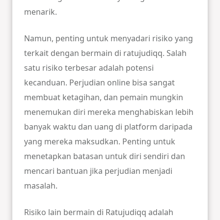
menarik.
Namun, penting untuk menyadari risiko yang
terkait dengan bermain di ratujudiqq. Salah
satu risiko terbesar adalah potensi
kecanduan. Perjudian online bisa sangat
membuat ketagihan, dan pemain mungkin
menemukan diri mereka menghabiskan lebih
banyak waktu dan uang di platform daripada
yang mereka maksudkan. Penting untuk
menetapkan batasan untuk diri sendiri dan
mencari bantuan jika perjudian menjadi
masalah.
Risiko lain bermain di Ratujudiqq adalah