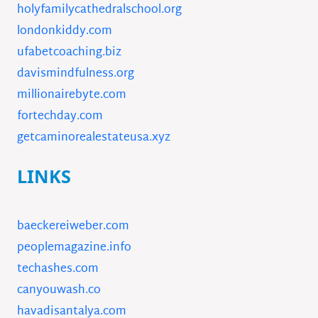
holyfamilycathedralschool.org
londonkiddy.com
ufabetcoaching.biz
davismindfulness.org
millionairebyte.com
fortechday.com
getcaminorealestateusa.xyz
LINKS
baeckereiweber.com
peoplemagazine.info
techashes.com
canyouwash.co
havadisantalya.com