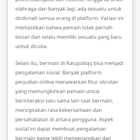
olahraga dan banyak lagi, ada sesuatu untuk
dinikmati semua orang di platform. Variasi ini
memastikan bahwa pemain tidak pernah
bosan dan selalu memiliki sesuatu yang baru
untuk dicoba.
Selain itu, bermain di Ratujudiqq bisa menjadi
pengalaman sosial. Banyak platform
perjudian online menawarkan fitur obrolan
yang memungkinkan pemain untuk
berinteraksi satu sama lain saat bermain,
menciptakan rasa kebersamaan dan
persahabatan di antara pengguna. Aspek
sosial ini dapat membuat pengalaman
bermain game lebih menyenangkan dan