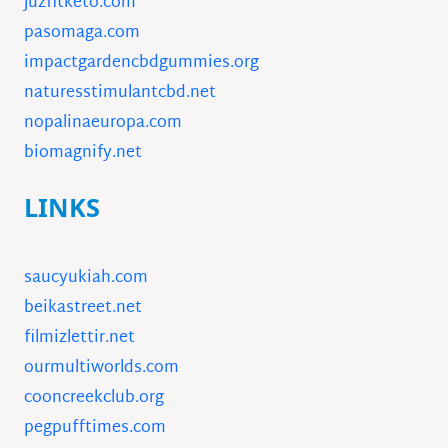
juzfitketo.com
pasomaga.com
impactgardencbdgummies.org
naturesstimulantcbd.net
nopalinaeuropa.com
biomagnify.net
LINKS
saucyukiah.com
beikastreet.net
filmizlettir.net
ourmultiworlds.com
cooncreekclub.org
pegpufftimes.com