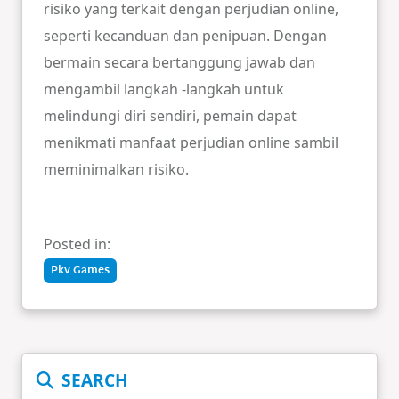
risiko yang terkait dengan perjudian online,
seperti kecanduan dan penipuan. Dengan
bermain secara bertanggung jawab dan
mengambil langkah -langkah untuk
melindungi diri sendiri, pemain dapat
menikmati manfaat perjudian online sambil
meminimalkan risiko.
Posted in:
Pkv Games
SEARCH