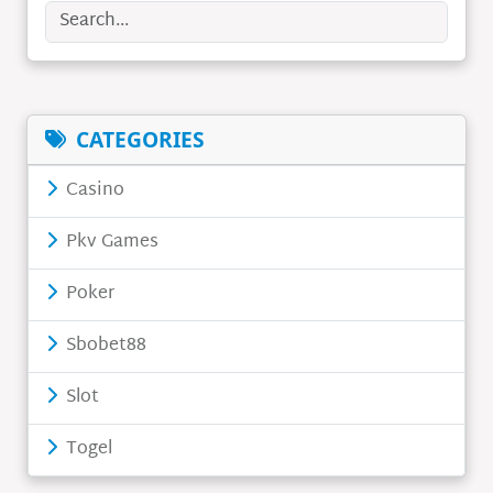
Search
CATEGORIES
Casino
Pkv Games
Poker
Sbobet88
Slot
Togel