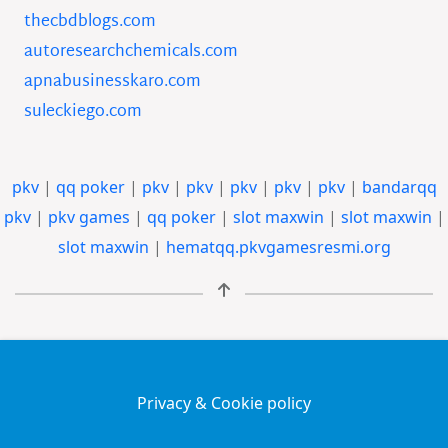
thecbdblogs.com
autoresearchchemicals.com
apnabusinesskaro.com
suleckiego.com
pkv
|
qq poker
|
pkv
|
pkv
|
pkv
|
pkv
|
pkv
|
bandarqq
pkv
|
pkv games
|
qq poker
|
slot maxwin
|
slot maxwin
|
slot maxwin
|
hematqq.pkvgamesresmi.org
Privacy & Cookie policy