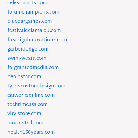
celestia-arts.com
forumchampions.com
bluebargames.com
festivaldelamalou.com
firstsigninnovations.com
garberdodge.com
swim-wears.com
forgrantedmedia.com
peolpstar.com
tylerscustomdesign.com
carworksonline.com
techtimesss.com
virylstore.com
motorstell.com
health150years.com