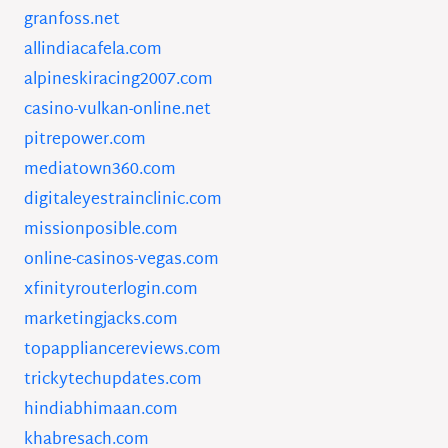
granfoss.net
allindiacafela.com
alpineskiracing2007.com
casino-vulkan-online.net
pitrepower.com
mediatown360.com
digitaleyestrainclinic.com
missionposible.com
online-casinos-vegas.com
xfinityrouterlogin.com
marketingjacks.com
topappliancereviews.com
trickytechupdates.com
hindiabhimaan.com
khabresach.com