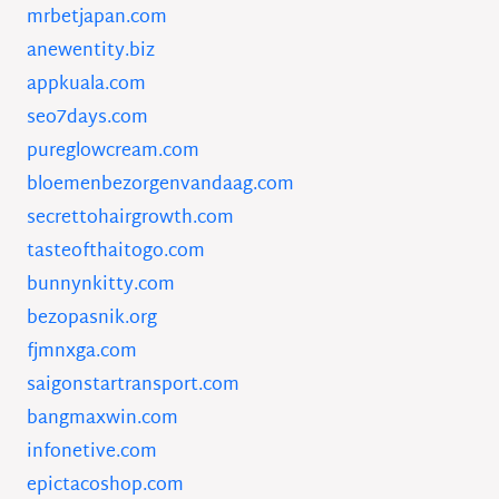
mrbetjapan.com
anewentity.biz
appkuala.com
seo7days.com
pureglowcream.com
bloemenbezorgenvandaag.com
secrettohairgrowth.com
tasteofthaitogo.com
bunnynkitty.com
bezopasnik.org
fjmnxga.com
saigonstartransport.com
bangmaxwin.com
infonetive.com
epictacoshop.com