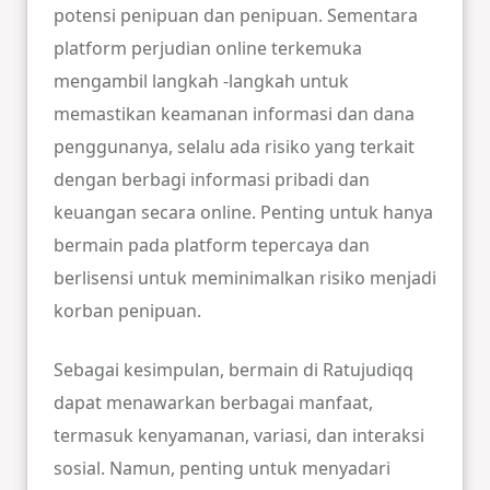
potensi penipuan dan penipuan. Sementara
platform perjudian online terkemuka
mengambil langkah -langkah untuk
memastikan keamanan informasi dan dana
penggunanya, selalu ada risiko yang terkait
dengan berbagi informasi pribadi dan
keuangan secara online. Penting untuk hanya
bermain pada platform tepercaya dan
berlisensi untuk meminimalkan risiko menjadi
korban penipuan.
Sebagai kesimpulan, bermain di Ratujudiqq
dapat menawarkan berbagai manfaat,
termasuk kenyamanan, variasi, dan interaksi
sosial. Namun, penting untuk menyadari