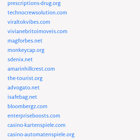
prescriptions-drug.org
technocrewsolution.com
viraltokvibes.com
vivianebritoimoveis.com
magforbes.net
monkeycap.org
sdenix.net
amarinhillcrest.com
the-tourist.org
advogato.net
isafebag.net
bloombergz.com
enterpriseboosts.com
casino-kartenspiele.com
casino-automatenspiele.org