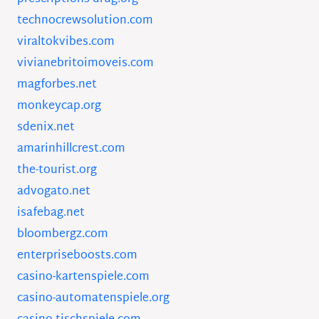
technocrewsolution.com
viraltokvibes.com
vivianebritoimoveis.com
magforbes.net
monkeycap.org
sdenix.net
amarinhillcrest.com
the-tourist.org
advogato.net
isafebag.net
bloombergz.com
enterpriseboosts.com
casino-kartenspiele.com
casino-automatenspiele.org