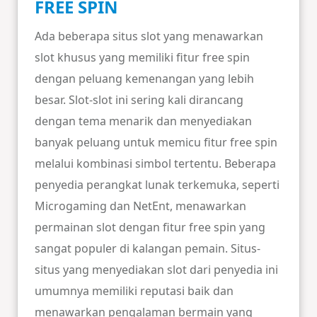
FREE SPIN
Ada beberapa situs slot yang menawarkan
slot khusus yang memiliki fitur free spin
dengan peluang kemenangan yang lebih
besar. Slot-slot ini sering kali dirancang
dengan tema menarik dan menyediakan
banyak peluang untuk memicu fitur free spin
melalui kombinasi simbol tertentu. Beberapa
penyedia perangkat lunak terkemuka, seperti
Microgaming dan NetEnt, menawarkan
permainan slot dengan fitur free spin yang
sangat populer di kalangan pemain. Situs-
situs yang menyediakan slot dari penyedia ini
umumnya memiliki reputasi baik dan
menawarkan pengalaman bermain yang