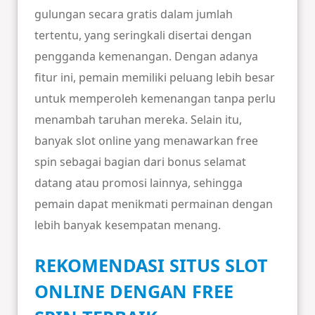
gulungan secara gratis dalam jumlah
tertentu, yang seringkali disertai dengan
pengganda kemenangan. Dengan adanya
fitur ini, pemain memiliki peluang lebih besar
untuk memperoleh kemenangan tanpa perlu
menambah taruhan mereka. Selain itu,
banyak slot online yang menawarkan free
spin sebagai bagian dari bonus selamat
datang atau promosi lainnya, sehingga
pemain dapat menikmati permainan dengan
lebih banyak kesempatan menang.
REKOMENDASI SITUS SLOT
ONLINE DENGAN FREE