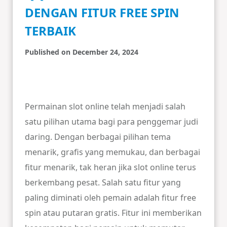
DENGAN FITUR FREE SPIN
TERBAIK
Published on December 24, 2024
Permainan slot online telah menjadi salah
satu pilihan utama bagi para penggemar judi
daring. Dengan berbagai pilihan tema
menarik, grafis yang memukau, dan berbagai
fitur menarik, tak heran jika slot online terus
berkembang pesat. Salah satu fitur yang
paling diminati oleh pemain adalah fitur free
spin atau putaran gratis. Fitur ini memberikan