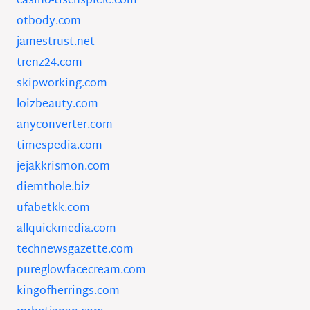
casino-tischspiele.com
otbody.com
jamestrust.net
trenz24.com
skipworking.com
loizbeauty.com
anyconverter.com
timespedia.com
jejakkrismon.com
diemthole.biz
ufabetkk.com
allquickmedia.com
technewsgazette.com
pureglowfacecream.com
kingofherrings.com