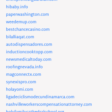
hibaby.info
paperwashington.com
weedemup.com
bestchancecasino.com
bilalliaqat.com
autodispensadores.com
inductioncooktopp.com
newsmedicaltoday.com
roofingnevada.info
magconnectx.com
synexispro.com
holayomi.com
ligadeciclismodecundinamarca.com
nashvilleworkerscompensationattorney.com