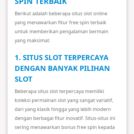
SPIN TERBAIK
Berikut adalah beberapa situs slot online
yang menawarkan fitur free spin terbaik
untuk memberikan pengalaman bermain
yang maksimal:
1. SITUS SLOT TERPERCAYA
DENGAN BANYAK PILIHAN
SLOT
Beberapa situs slot terpercaya memiliki
koleksi permainan slot yang sangat variatif,
dari yang klasik hingga yang lebih modern
dengan berbagai fitur inovatif. Situs-situs ini
sering menawarkan bonus free spin kepada