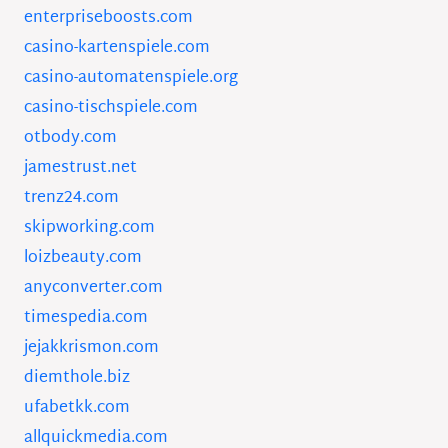
enterpriseboosts.com
casino-kartenspiele.com
casino-automatenspiele.org
casino-tischspiele.com
otbody.com
jamestrust.net
trenz24.com
skipworking.com
loizbeauty.com
anyconverter.com
timespedia.com
jejakkrismon.com
diemthole.biz
ufabetkk.com
allquickmedia.com