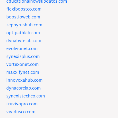
educationalnewsupdates.com
flexiboostco.com
boostioweb.com
zephyrushub.com
optipathlab.com
dynabytelab.com
evolvionet.com
synexisplus.com
vortexonet.com
maxxifynet.com
innovexahub.com
dynacorelab.com
synexistechco.com
truvivopro.com
vividusco.com