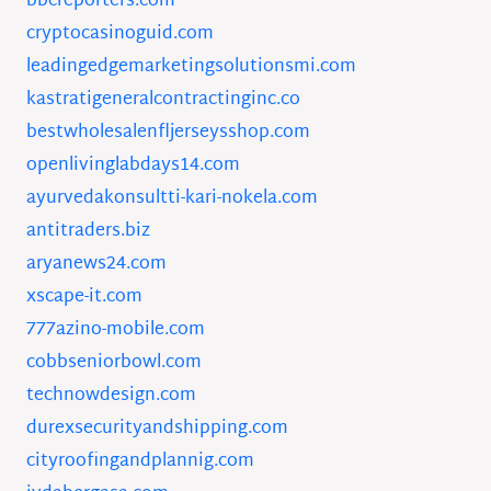
bbcreporters.com
cryptocasinoguid.com
leadingedgemarketingsolutionsmi.com
kastratigeneralcontractinginc.co
bestwholesalenfljerseysshop.com
openlivinglabdays14.com
ayurvedakonsultti-kari-nokela.com
antitraders.biz
aryanews24.com
xscape-it.com
777azino-mobile.com
cobbseniorbowl.com
technowdesign.com
durexsecurityandshipping.com
cityroofingandplannig.com