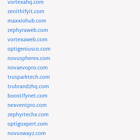
vortexahq.com
zenithifyit.com
maxxiohub.com
zephyraweb.com
vortexaweb.com
optigeniusco.com
novuspherex.com
novaevopro.com
trusparktech.com
trubrandzhq.com
boostifynet.com
nexventpro.com
zephyrtechx.com
optigoxpert.com
novuswayz.com