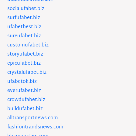
socialufabet.biz
surfufabet.biz
ufabetbest.biz
sureufabet.biz
customufabet.biz
storyufabet.biz
epicufabet.biz
crystalufabet.biz
ufabetok.biz
everufabet.biz
crowdufabet.biz
buildufabet.biz
alltransportnews.com
fashiontrandsnews.com