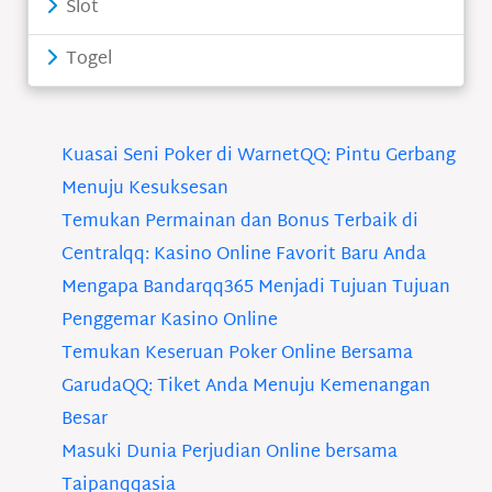
Slot
Togel
Kuasai Seni Poker di WarnetQQ: Pintu Gerbang
Menuju Kesuksesan
Temukan Permainan dan Bonus Terbaik di
Centralqq: Kasino Online Favorit Baru Anda
Mengapa Bandarqq365 Menjadi Tujuan Tujuan
Penggemar Kasino Online
Temukan Keseruan Poker Online Bersama
GarudaQQ: Tiket Anda Menuju Kemenangan
Besar
Masuki Dunia Perjudian Online bersama
Taipanqqasia