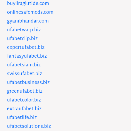
buyliraglutide.com
onlinesafemeds.com
gyanibhandar.com
ufabetwarp.biz
ufabetclip.biz
expertufabet.biz
fantasyufabet.biz
ufabetsiam.biz
swissufabet.biz
ufabetbusiness.biz
greenufabet.biz
ufabetcolor.biz
extraufabet.biz
ufabetlife.biz
ufabetsolutions.biz