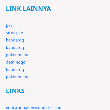
LINK LAINNYA
pkv
situs pkv
bandarqq
bandarqq
poker online
dominoqq
bandarqq
poker online
LINKS
educationalnewsupdates.com