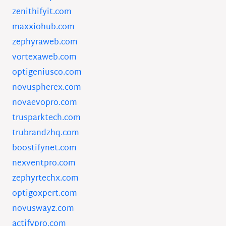
zenithifyit.com
maxxiohub.com
zephyraweb.com
vortexaweb.com
optigeniusco.com
novuspherex.com
novaevopro.com
trusparktech.com
trubrandzhq.com
boostifynet.com
nexventpro.com
zephyrtechx.com
optigoxpert.com
novuswayz.com
actifypro.com