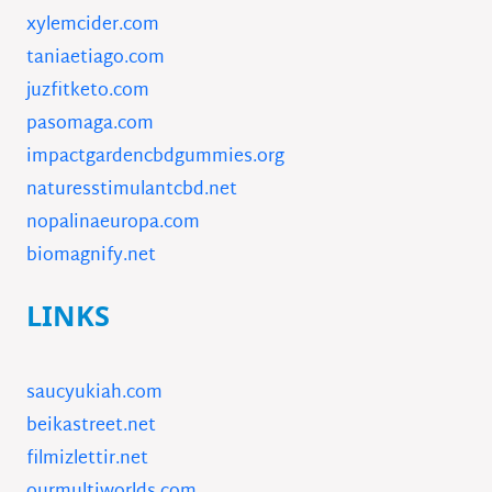
xylemcider.com
taniaetiago.com
juzfitketo.com
pasomaga.com
impactgardencbdgummies.org
naturesstimulantcbd.net
nopalinaeuropa.com
biomagnify.net
LINKS
saucyukiah.com
beikastreet.net
filmizlettir.net