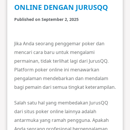
ONLINE DENGAN JURUSQQ
Published on September 2, 2025
Jika Anda seorang penggemar poker dan
mencari cara baru untuk mengalami
permainan, tidak terlihat lagi dari JurusQQ.
Platform poker online ini menawarkan
pengalaman mendebarkan dan mendalam
bagi pemain dari semua tingkat keterampilan.
Salah satu hal yang membedakan JurusQQ
dari situs poker online lainnya adalah
antarmuka yang ramah pengguna. Apakah
Anda seorang profesional berpengalaman