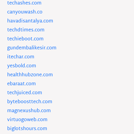
techashes.com
canyouwash.co
havadisantalya.com
techdtimes.com
techieboot.com
gundembalikesir.com
itechar.com
yesbold.com
healthhubzone.com
ebaraat.com
techjuiced.com
byteboosttech.com
magnexushub.com
virtuogoweb.com
biglotshours.com