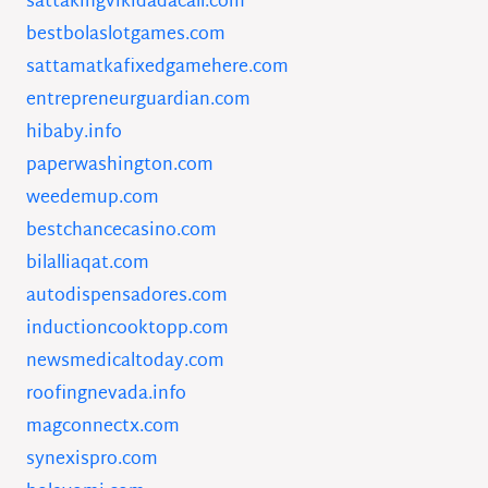
sattakingvikidadacall.com
bestbolaslotgames.com
sattamatkafixedgamehere.com
entrepreneurguardian.com
hibaby.info
paperwashington.com
weedemup.com
bestchancecasino.com
bilalliaqat.com
autodispensadores.com
inductioncooktopp.com
newsmedicaltoday.com
roofingnevada.info
magconnectx.com
synexispro.com