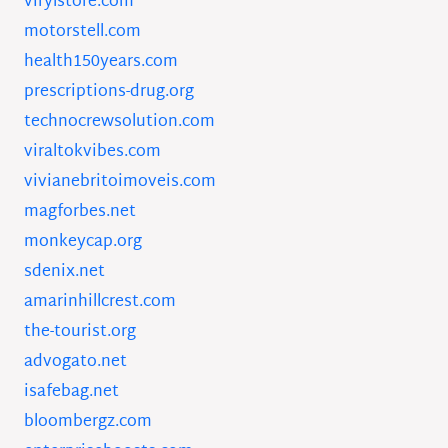
virylstore.com
motorstell.com
health150years.com
prescriptions-drug.org
technocrewsolution.com
viraltokvibes.com
vivianebritoimoveis.com
magforbes.net
monkeycap.org
sdenix.net
amarinhillcrest.com
the-tourist.org
advogato.net
isafebag.net
bloombergz.com