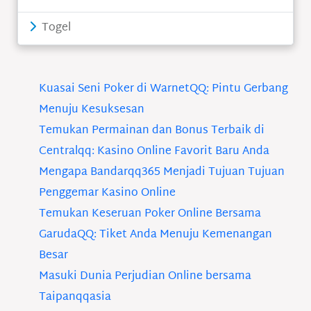
Togel
Kuasai Seni Poker di WarnetQQ: Pintu Gerbang
Menuju Kesuksesan
Temukan Permainan dan Bonus Terbaik di
Centralqq: Kasino Online Favorit Baru Anda
Mengapa Bandarqq365 Menjadi Tujuan Tujuan
Penggemar Kasino Online
Temukan Keseruan Poker Online Bersama
GarudaQQ: Tiket Anda Menuju Kemenangan
Besar
Masuki Dunia Perjudian Online bersama
Taipanqqasia