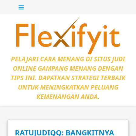
Skip to main content
PELAJARI CARA MENANG DI SITUS JUDI
ONLINE GAMPANG MENANG DENGAN
TIPS INI. DAPATKAN STRATEGI TERBAIK
UNTUK MENINGKATKAN PELUANG
KEMENANGAN ANDA.
RATUJUDIQQ: BANGKITNYA