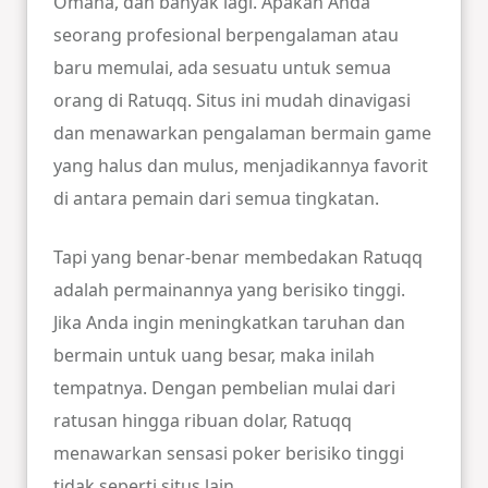
Omaha, dan banyak lagi. Apakah Anda
seorang profesional berpengalaman atau
baru memulai, ada sesuatu untuk semua
orang di Ratuqq. Situs ini mudah dinavigasi
dan menawarkan pengalaman bermain game
yang halus dan mulus, menjadikannya favorit
di antara pemain dari semua tingkatan.
Tapi yang benar-benar membedakan Ratuqq
adalah permainannya yang berisiko tinggi.
Jika Anda ingin meningkatkan taruhan dan
bermain untuk uang besar, maka inilah
tempatnya. Dengan pembelian mulai dari
ratusan hingga ribuan dolar, Ratuqq
menawarkan sensasi poker berisiko tinggi
tidak seperti situs lain.