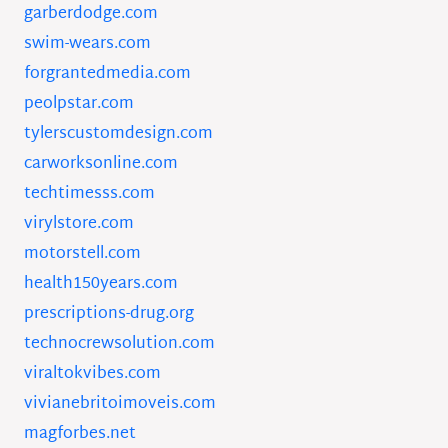
garberdodge.com
swim-wears.com
forgrantedmedia.com
peolpstar.com
tylerscustomdesign.com
carworksonline.com
techtimesss.com
virylstore.com
motorstell.com
health150years.com
prescriptions-drug.org
technocrewsolution.com
viraltokvibes.com
vivianebritoimoveis.com
magforbes.net