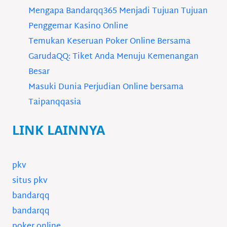
Mengapa Bandarqq365 Menjadi Tujuan Tujuan
Penggemar Kasino Online
Temukan Keseruan Poker Online Bersama
GarudaQQ: Tiket Anda Menuju Kemenangan
Besar
Masuki Dunia Perjudian Online bersama
Taipanqqasia
LINK LAINNYA
pkv
situs pkv
bandarqq
bandarqq
poker online