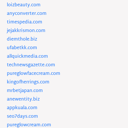
loizbeauty.com
anyconverter.com
timespedia.com
jejakkrismon.com
diemthole.biz
ufabetkk.com
allquickmedia.com
technewsgazette.com
pureglowfacecream.com
kingofherrings.com
mrbetjapan.com
anewentity.biz
appkuala.com
seo7days.com
pureglowcream.com