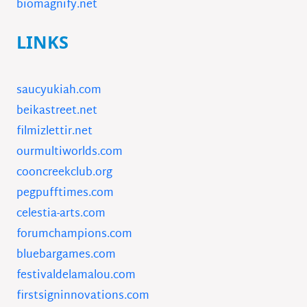
biomagnify.net
LINKS
saucyukiah.com
beikastreet.net
filmizlettir.net
ourmultiworlds.com
cooncreekclub.org
pegpufftimes.com
celestia-arts.com
forumchampions.com
bluebargames.com
festivaldelamalou.com
firstsigninnovations.com