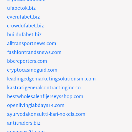
ufabetok.biz
everufabet.biz
crowdufabet.biz
buildufabet.biz
alltransportnews.com
fashiontrandsnews.com
bbcreporters.com
cryptocasinoguid.com
leadingedgemarketingsolutionsmi.com
kastratigeneralcontractinginc.co
bestwholesalenfljerseysshop.com
openlivinglabdays14.com
ayurvedakonsultti-kari-nokela.com
antitraders.biz