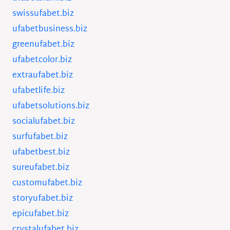
swissufabet.biz
ufabetbusiness.biz
greenufabet.biz
ufabetcolor.biz
extraufabet.biz
ufabetlife.biz
ufabetsolutions.biz
socialufabet.biz
surfufabet.biz
ufabetbest.biz
sureufabet.biz
customufabet.biz
storyufabet.biz
epicufabet.biz
crystalufabet.biz