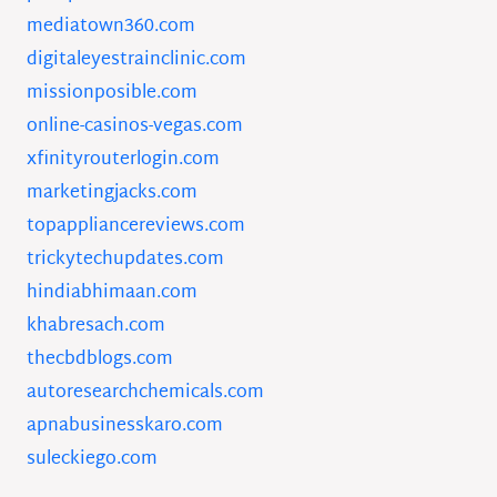
mediatown360.com
digitaleyestrainclinic.com
missionposible.com
online-casinos-vegas.com
xfinityrouterlogin.com
marketingjacks.com
topappliancereviews.com
trickytechupdates.com
hindiabhimaan.com
khabresach.com
thecbdblogs.com
autoresearchchemicals.com
apnabusinesskaro.com
suleckiego.com