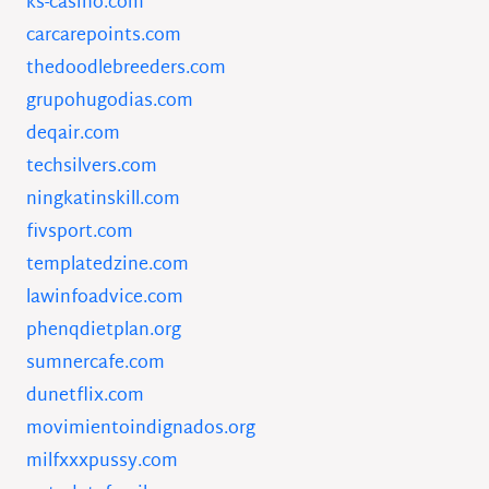
ks-casino.com
carcarepoints.com
thedoodlebreeders.com
grupohugodias.com
deqair.com
techsilvers.com
ningkatinskill.com
fivsport.com
templatedzine.com
lawinfoadvice.com
phenqdietplan.org
sumnercafe.com
dunetflix.com
movimientoindignados.org
milfxxxpussy.com