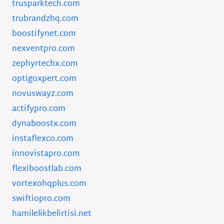
trusparktech.com
trubrandzhq.com
boostifynet.com
nexventpro.com
zephyrtechx.com
optigoxpert.com
novuswayz.com
actifypro.com
dynaboostx.com
instaflexco.com
innovistapro.com
flexiboostlab.com
vortexohqplus.com
swiftiopro.com
hamilelikbelirtisi.net