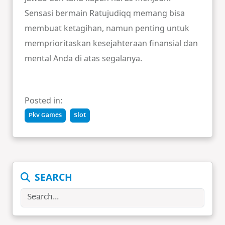
Sensasi bermain Ratujudiqq memang bisa
membuat ketagihan, namun penting untuk
memprioritaskan kesejahteraan finansial dan
mental Anda di atas segalanya.
Posted in:
Pkv Games
Slot
SEARCH
Search