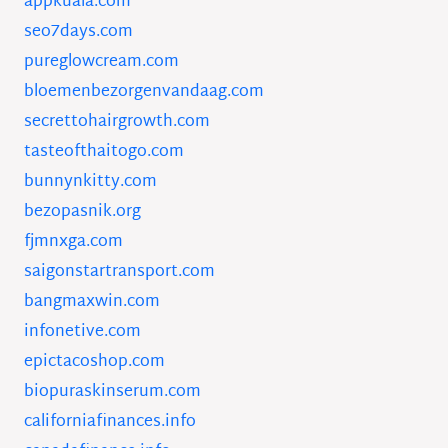
appkuala.com
seo7days.com
pureglowcream.com
bloemenbezorgenvandaag.com
secrettohairgrowth.com
tasteofthaitogo.com
bunnynkitty.com
bezopasnik.org
fjmnxga.com
saigonstartransport.com
bangmaxwin.com
infonetive.com
epictacoshop.com
biopuraskinserum.com
californiafinances.info