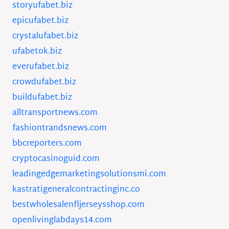
storyufabet.biz
epicufabet.biz
crystalufabet.biz
ufabetok.biz
everufabet.biz
crowdufabet.biz
buildufabet.biz
alltransportnews.com
fashiontrandsnews.com
bbcreporters.com
cryptocasinoguid.com
leadingedgemarketingsolutionsmi.com
kastratigeneralcontractinginc.co
bestwholesalenfljerseysshop.com
openlivinglabdays14.com