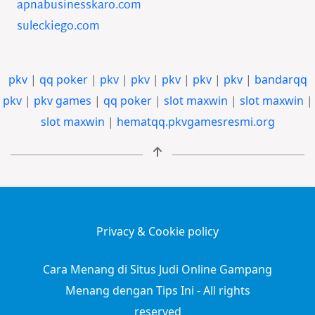
apnabusinesskaro.com
suleckiego.com
pkv
|
qq poker
|
pkv
|
pkv
|
pkv
|
pkv
|
pkv
|
bandarqq
pkv
|
pkv games
|
qq poker
|
slot maxwin
|
slot maxwin
|
slot maxwin
|
hematqq.pkvgamesresmi.org
Privacy & Cookie policy
Cara Menang di Situs Judi Online Gampang
Menang dengan Tips Ini - All rights
reserved