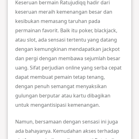
Keseruan bermain Ratujudiqq hadir dari
keseruan meraih kemenangan besar dan
kesibukan memasang taruhan pada
permainan favorit. Baik itu poker, blackjack,
atau slot, ada sensasi tertentu yang datang
dengan kemungkinan mendapatkan jackpot
dan pergi dengan membawa sejumlah besar
uang. Sifat perjudian online yang serba cepat
dapat membuat pemain tetap tenang,
dengan penuh semangat menyaksikan
gulungan berputar atau kartu dibagikan
untuk mengantisipasi kemenangan.
Namun, bersamaan dengan sensasi ini juga
ada bahayanya. Kemudahan akses terhadap