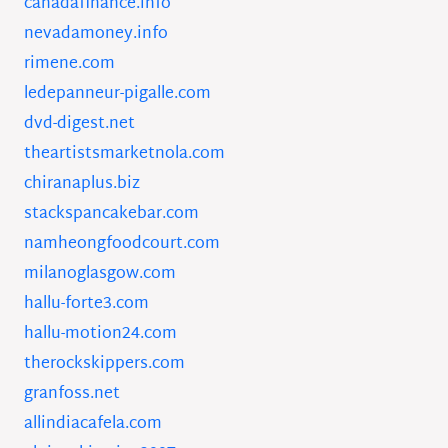
canadafinance.info
nevadamoney.info
rimene.com
ledepanneur-pigalle.com
dvd-digest.net
theartistsmarketnola.com
chiranaplus.biz
stackspancakebar.com
namheongfoodcourt.com
milanoglasgow.com
hallu-forte3.com
hallu-motion24.com
therockskippers.com
granfoss.net
allindiacafela.com