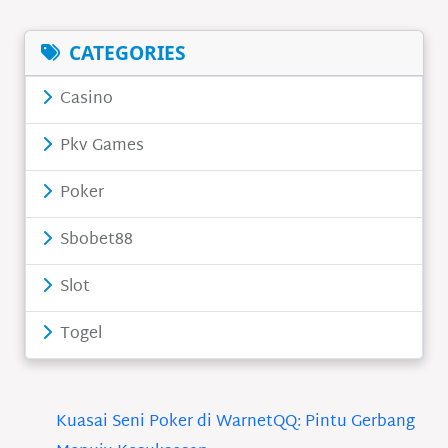
CATEGORIES
Casino
Pkv Games
Poker
Sbobet88
Slot
Togel
Kuasai Seni Poker di WarnetQQ: Pintu Gerbang