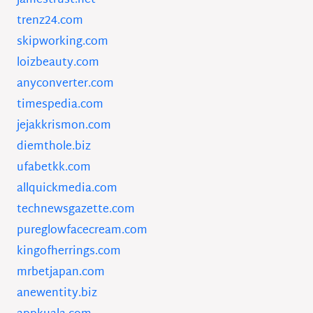
jamestrust.net
trenz24.com
skipworking.com
loizbeauty.com
anyconverter.com
timespedia.com
jejakkrismon.com
diemthole.biz
ufabetkk.com
allquickmedia.com
technewsgazette.com
pureglowfacecream.com
kingofherrings.com
mrbetjapan.com
anewentity.biz