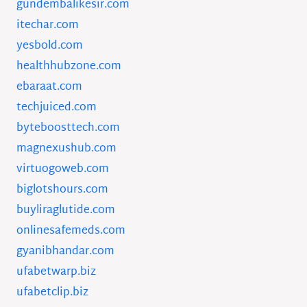
gundembalikesir.com
itechar.com
yesbold.com
healthhubzone.com
ebaraat.com
techjuiced.com
byteboosttech.com
magnexushub.com
virtuogoweb.com
biglotshours.com
buyliraglutide.com
onlinesafemeds.com
gyanibhandar.com
ufabetwarp.biz
ufabetclip.biz