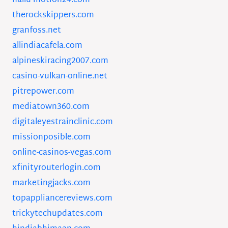
hallu-motion24.com
therockskippers.com
granfoss.net
allindiacafela.com
alpineskiracing2007.com
casino-vulkan-online.net
pitrepower.com
mediatown360.com
digitaleyestrainclinic.com
missionposible.com
online-casinos-vegas.com
xfinityrouterlogin.com
marketingjacks.com
topappliancereviews.com
trickytechupdates.com