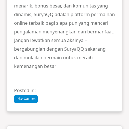
menarik, bonus besar, dan komunitas yang
dinamis, SuryaQQ adalah platform permainan
online terbaik bagi siapa pun yang mencari
pengalaman menyenangkan dan bermanfaat.
Jangan lewatkan semua aksinya –
bergabunglah dengan SuryaQQ sekarang
dan mulailah bermain untuk meraih
kemenangan besar!
Posted in:
Pkv Games