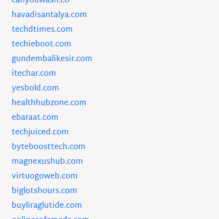
canyouwash.co
havadisantalya.com
techdtimes.com
techieboot.com
gundembalikesir.com
itechar.com
yesbold.com
healthhubzone.com
ebaraat.com
techjuiced.com
byteboosttech.com
magnexushub.com
virtuogoweb.com
biglotshours.com
buyliraglutide.com