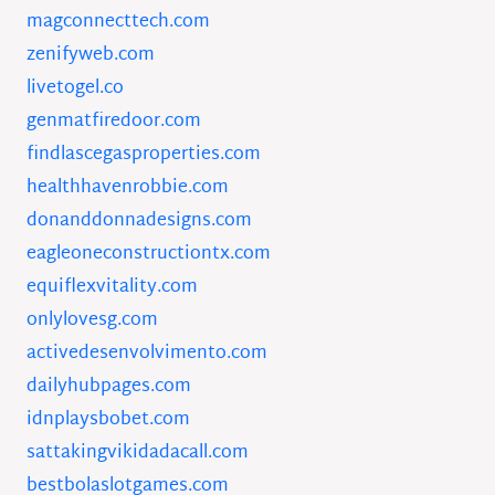
magconnecttech.com
zenifyweb.com
livetogel.co
genmatfiredoor.com
findlascegasproperties.com
healthhavenrobbie.com
donanddonnadesigns.com
eagleoneconstructiontx.com
equiflexvitality.com
onlylovesg.com
activedesenvolvimento.com
dailyhubpages.com
idnplaysbobet.com
sattakingvikidadacall.com
bestbolaslotgames.com