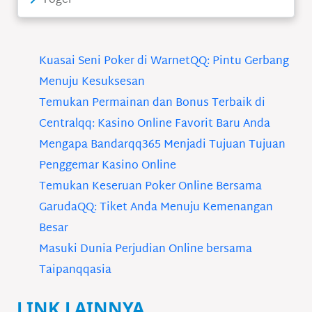
Togel
Kuasai Seni Poker di WarnetQQ: Pintu Gerbang
Menuju Kesuksesan
Temukan Permainan dan Bonus Terbaik di
Centralqq: Kasino Online Favorit Baru Anda
Mengapa Bandarqq365 Menjadi Tujuan Tujuan
Penggemar Kasino Online
Temukan Keseruan Poker Online Bersama
GarudaQQ: Tiket Anda Menuju Kemenangan
Besar
Masuki Dunia Perjudian Online bersama
Taipanqqasia
LINK LAINNYA