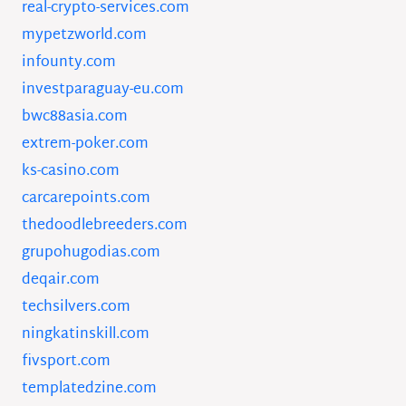
real-crypto-services.com
mypetzworld.com
infounty.com
investparaguay-eu.com
bwc88asia.com
extrem-poker.com
ks-casino.com
carcarepoints.com
thedoodlebreeders.com
grupohugodias.com
deqair.com
techsilvers.com
ningkatinskill.com
fivsport.com
templatedzine.com