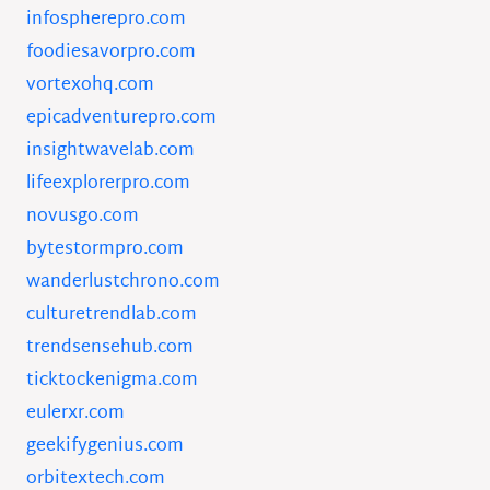
infospherepro.com
foodiesavorpro.com
vortexohq.com
epicadventurepro.com
insightwavelab.com
lifeexplorerpro.com
novusgo.com
bytestormpro.com
wanderlustchrono.com
culturetrendlab.com
trendsensehub.com
ticktockenigma.com
eulerxr.com
geekifygenius.com
orbitextech.com