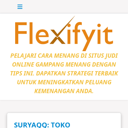
Skip to main content
PELAJARI CARA MENANG DI SITUS JUDI
ONLINE GAMPANG MENANG DENGAN
TIPS INI. DAPATKAN STRATEGI TERBAIK
UNTUK MENINGKATKAN PELUANG
KEMENANGAN ANDA.
SURYAQQ: TOKO