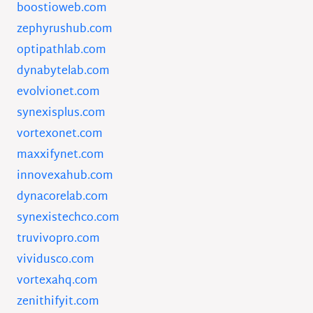
boostioweb.com
zephyrushub.com
optipathlab.com
dynabytelab.com
evolvionet.com
synexisplus.com
vortexonet.com
maxxifynet.com
innovexahub.com
dynacorelab.com
synexistechco.com
truvivopro.com
vividusco.com
vortexahq.com
zenithifyit.com