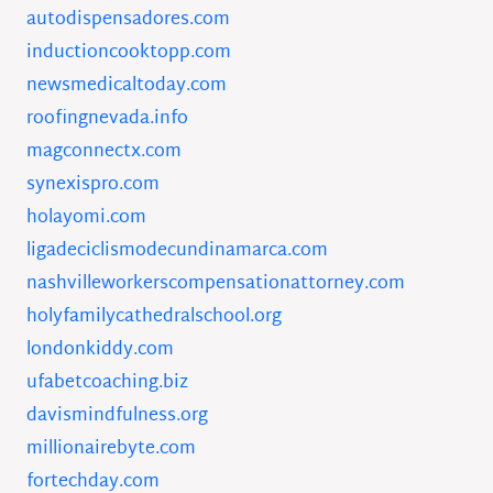
autodispensadores.com
inductioncooktopp.com
newsmedicaltoday.com
roofingnevada.info
magconnectx.com
synexispro.com
holayomi.com
ligadeciclismodecundinamarca.com
nashvilleworkerscompensationattorney.com
holyfamilycathedralschool.org
londonkiddy.com
ufabetcoaching.biz
davismindfulness.org
millionairebyte.com
fortechday.com