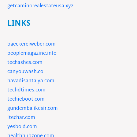
getcaminorealestateusa.xyz
LINKS
baeckereiweber.com
peoplemagazine.info
techashes.com
canyouwash.co
havadisantalya.com
techdtimes.com
techieboot.com
gundembalikesir.com
itechar.com
yesbold.com
healthhubzone.com