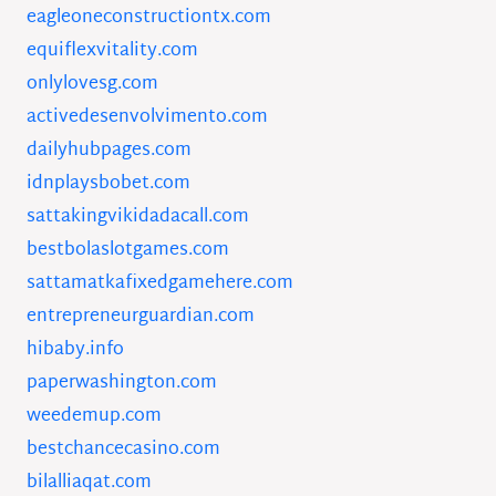
eagleoneconstructiontx.com
equiflexvitality.com
onlylovesg.com
activedesenvolvimento.com
dailyhubpages.com
idnplaysbobet.com
sattakingvikidadacall.com
bestbolaslotgames.com
sattamatkafixedgamehere.com
entrepreneurguardian.com
hibaby.info
paperwashington.com
weedemup.com
bestchancecasino.com
bilalliaqat.com