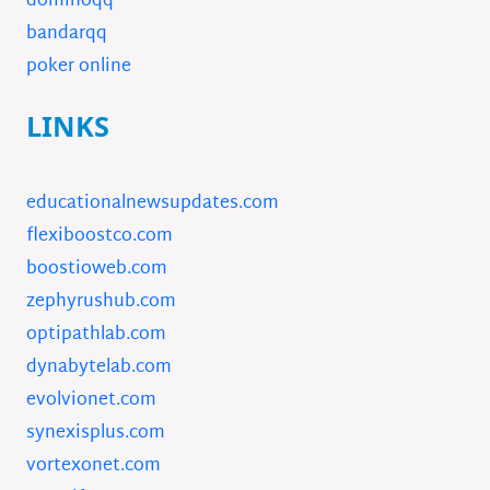
dominoqq
bandarqq
poker online
LINKS
educationalnewsupdates.com
flexiboostco.com
boostioweb.com
zephyrushub.com
optipathlab.com
dynabytelab.com
evolvionet.com
synexisplus.com
vortexonet.com