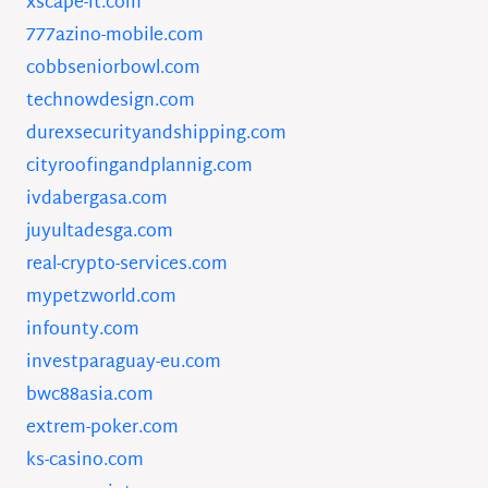
xscape-it.com
777azino-mobile.com
cobbseniorbowl.com
technowdesign.com
durexsecurityandshipping.com
cityroofingandplannig.com
ivdabergasa.com
juyultadesga.com
real-crypto-services.com
mypetzworld.com
infounty.com
investparaguay-eu.com
bwc88asia.com
extrem-poker.com
ks-casino.com