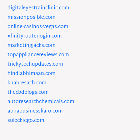
digitaleyestrainclinic.com
missionposible.com
online-casinos-vegas.com
xfinityrouterlogin.com
marketingjacks.com
topappliancereviews.com
trickytechupdates.com
hindiabhimaan.com
khabresach.com
thecbdblogs.com
autoresearchchemicals.com
apnabusinesskaro.com
suleckiego.com