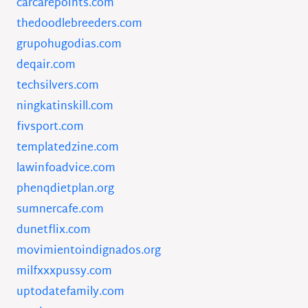
carcarepoints.com
thedoodlebreeders.com
grupohugodias.com
deqair.com
techsilvers.com
ningkatinskill.com
fivsport.com
templatedzine.com
lawinfoadvice.com
phenqdietplan.org
sumnercafe.com
dunetflix.com
movimientoindignados.org
milfxxxpussy.com
uptodatefamily.com