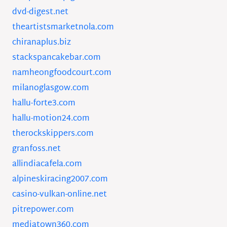
dvd-digest.net
theartistsmarketnola.com
chiranaplus.biz
stackspancakebar.com
namheongfoodcourt.com
milanoglasgow.com
hallu-forte3.com
hallu-motion24.com
therockskippers.com
granfoss.net
allindiacafela.com
alpineskiracing2007.com
casino-vulkan-online.net
pitrepower.com
mediatown360.com