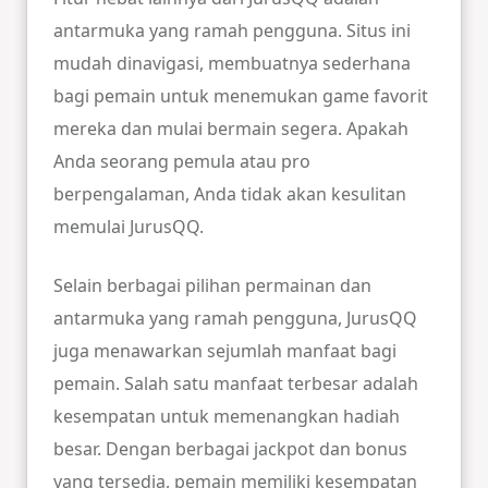
antarmuka yang ramah pengguna. Situs ini
mudah dinavigasi, membuatnya sederhana
bagi pemain untuk menemukan game favorit
mereka dan mulai bermain segera. Apakah
Anda seorang pemula atau pro
berpengalaman, Anda tidak akan kesulitan
memulai JurusQQ.
Selain berbagai pilihan permainan dan
antarmuka yang ramah pengguna, JurusQQ
juga menawarkan sejumlah manfaat bagi
pemain. Salah satu manfaat terbesar adalah
kesempatan untuk memenangkan hadiah
besar. Dengan berbagai jackpot dan bonus
yang tersedia, pemain memiliki kesempatan