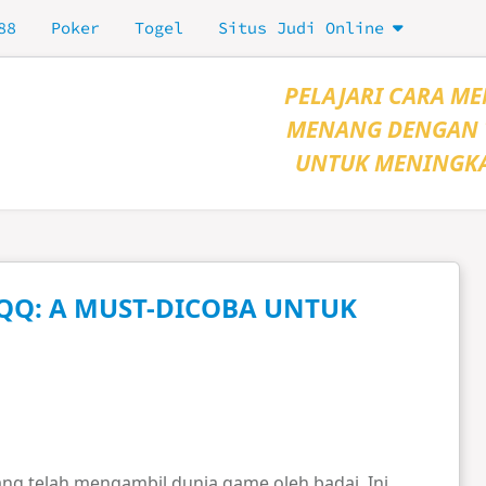
88
Poker
Togel
Situs Judi Online
PELAJARI CARA ME
MENANG DENGAN TI
UNTUK MENINGK
Q: A MUST-DICOBA UNTUK
ng telah mengambil dunia game oleh badai. Ini