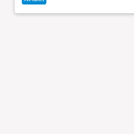
Pkv Games