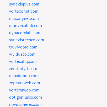
synexisplus.com
vortexonet.com
maxxifynet.com
innovexahub.com
dynacorelab.com
synexistechco.com
truvivopro.com
vividusco.com
vortexahq.com
zenithifyit.com
maxxiohub.com
zephyraweb.com
vortexaweb.com
optigeniusco.com
novuspherex.com