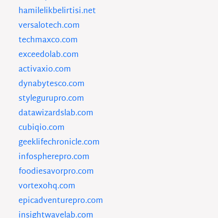
hamilelikbelirtisi.net
versalotech.com
techmaxco.com
exceedolab.com
activaxio.com
dynabytesco.com
stylegurupro.com
datawizardslab.com
cubiqio.com
geeklifechronicle.com
infospherepro.com
foodiesavorpro.com
vortexohq.com
epicadventurepro.com
insightwavelab.com