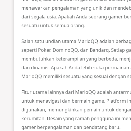
menawarkan pengalaman yang unik dan mendeb
dari segala usia. Apakah Anda seorang gamer b
sesuatu untuk semua orang.
Salah satu undian utama MarioQQ adalah berbaga
seperti Poker, DominoQQ, dan Bandarq. Setiap
membutuhkan keterampilan yang berbeda, menj
dan dinamis. Apakah Anda lebih suka permainan a
MarioQQ memiliki sesuatu yang sesuai dengan se
Fitur utama lainnya dari MarioQQ adalah anta
untuk menavigasi dan bermain game. Platform in
digunakan, memungkinkan pemain untuk dengan
kerumitan. Desain yang ramah pengguna ini mem
gamer berpengalaman dan pendatang baru.