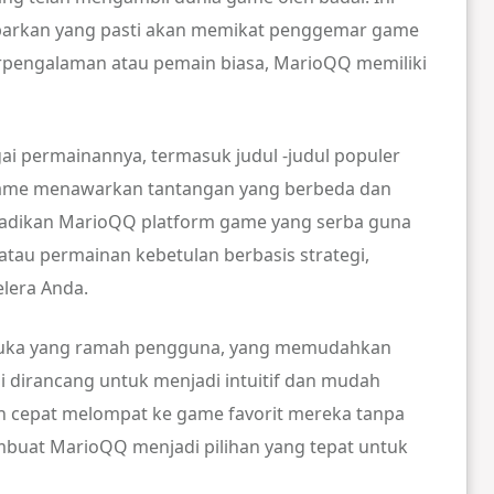
arkan yang pasti akan memikat penggemar game
erpengalaman atau pemain biasa, MarioQQ memiliki
i permainannya, termasuk judul -judul populer
 game menawarkan tantangan yang berbeda dan
adikan MarioQQ platform game yang serba guna
tau permainan kebetulan berbasis strategi,
lera Anda.
rmuka yang ramah pengguna, yang memudahkan
i dirancang untuk menjadi intuitif dan mudah
 cepat melompat ke game favorit mereka tanpa
buat MarioQQ menjadi pilihan yang tepat untuk