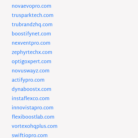
novaevopro.com
trusparktech.com
trubrandzhq.com
boostifynet.com
nexventpro.com
zephyrtechx.com
optigoxpert.com
novuswayz.com
actifypro.com
dynaboostx.com
instaflexco.com
innovistapro.com
flexiboostlab.com
vortexohqplus.com
swiftiopro.com