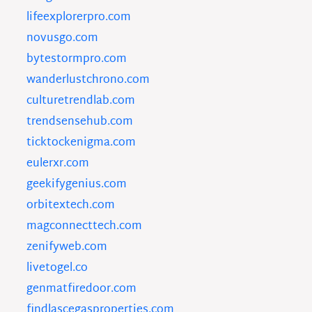
lifeexplorerpro.com
novusgo.com
bytestormpro.com
wanderlustchrono.com
culturetrendlab.com
trendsensehub.com
ticktockenigma.com
eulerxr.com
geekifygenius.com
orbitextech.com
magconnecttech.com
zenifyweb.com
livetogel.co
genmatfiredoor.com
findlascegasproperties.com