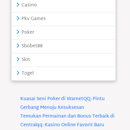
Casino
Pkv Games
Poker
Sbobet88
Slot
Togel
Kuasai Seni Poker di WarnetQQ: Pintu
Gerbang Menuju Kesuksesan
Temukan Permainan dan Bonus Terbaik di
Centralqq: Kasino Online Favorit Baru