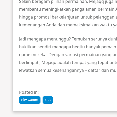
Selain beragam pilihan permainan, Mejaqq juga
membantu meningkatkan pengalaman bermain An
hingga promosi berkelanjutan untuk pelanggan 
kemenangan Anda dan memaksimalkan waktu yan
Jadi mengapa menunggu? Temukan serunya dunia 
buktikan sendiri mengapa begitu banyak pemain
game mereka. Dengan variasi permainan yang b
berlimpah, Mejaqq adalah tempat yang tepat unt
lewatkan semua kesenangannya – daftar dan mulai
Posted in:
Pkv Games
Slot