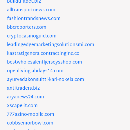
buildufabet.biz
alltransportnews.com
fashiontrandsnews.com
bbcreporters.com
cryptocasinoguid.com
leadingedgemarketingsolutionsmi.com
kastratigeneralcontractinginc.co
bestwholesalenfljerseysshop.com
openlivinglabdays14.com
ayurvedakonsultti-kari-nokela.com
antitraders.biz
aryanews24.com
xscape-it.com
777azino-mobile.com
cobbseniorbowl.com