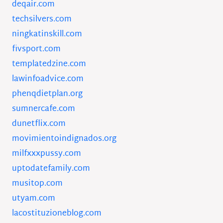
deqair.com
techsilvers.com
ningkatinskill.com
fivsport.com
templatedzine.com
lawinfoadvice.com
phenqdietplan.org
sumnercafe.com
dunetflix.com
movimientoindignados.org
milfxxxpussy.com
uptodatefamily.com
musitop.com
utyam.com
lacostituzioneblog.com