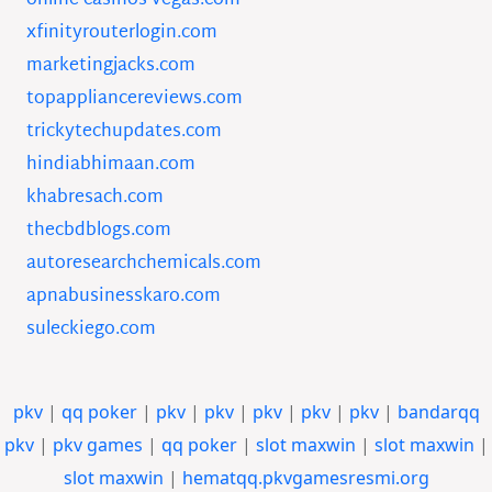
online-casinos-vegas.com
xfinityrouterlogin.com
marketingjacks.com
topappliancereviews.com
trickytechupdates.com
hindiabhimaan.com
khabresach.com
thecbdblogs.com
autoresearchchemicals.com
apnabusinesskaro.com
suleckiego.com
pkv
|
qq poker
|
pkv
|
pkv
|
pkv
|
pkv
|
pkv
|
bandarqq
pkv
|
pkv games
|
qq poker
|
slot maxwin
|
slot maxwin
|
slot maxwin
|
hematqq.pkvgamesresmi.org