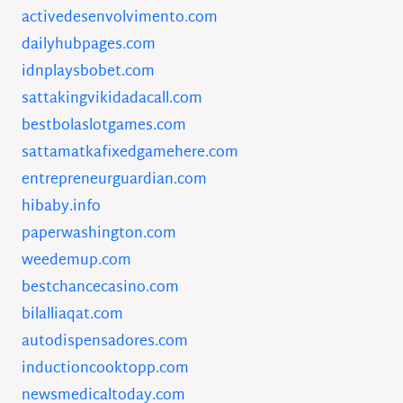
activedesenvolvimento.com
dailyhubpages.com
idnplaysbobet.com
sattakingvikidadacall.com
bestbolaslotgames.com
sattamatkafixedgamehere.com
entrepreneurguardian.com
hibaby.info
paperwashington.com
weedemup.com
bestchancecasino.com
bilalliaqat.com
autodispensadores.com
inductioncooktopp.com
newsmedicaltoday.com