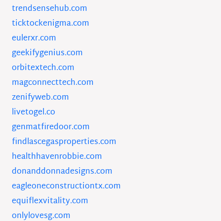
trendsensehub.com
ticktockenigma.com
eulerxr.com
geekifygenius.com
orbitextech.com
magconnecttech.com
zenifyweb.com
livetogel.co
genmatfiredoor.com
findlascegasproperties.com
healthhavenrobbie.com
donanddonnadesigns.com
eagleoneconstructiontx.com
equiflexvitality.com
onlylovesg.com