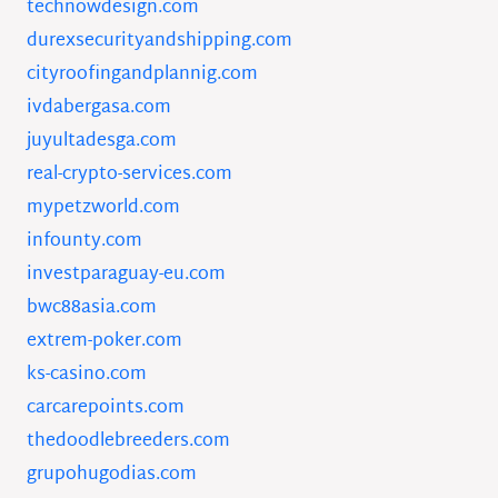
technowdesign.com
durexsecurityandshipping.com
cityroofingandplannig.com
ivdabergasa.com
juyultadesga.com
real-crypto-services.com
mypetzworld.com
infounty.com
investparaguay-eu.com
bwc88asia.com
extrem-poker.com
ks-casino.com
carcarepoints.com
thedoodlebreeders.com
grupohugodias.com