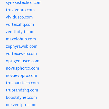
synexistechco.com
truvivopro.com
vividusco.com
vortexahq.com
zenithifyit.com
maxxiohub.com
zephyraweb.com
vortexaweb.com
optigeniusco.com
novuspherex.com
novaevopro.com
trusparktech.com
trubrandzhq.com
boostifynet.com
nexventpro.com