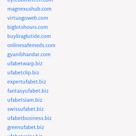
byteboosttech.com
magnexushub.com
virtuogoweb.com
biglotshours.com
buyliraglutide.com
onlinesafemeds.com
gyanibhandar.com
ufabetwarp.biz
ufabetclip.biz
expertufabet.biz
fantasyufabet.biz
ufabetsiam.biz
swissufabet.biz
ufabetbusiness.biz
greenufabet.biz