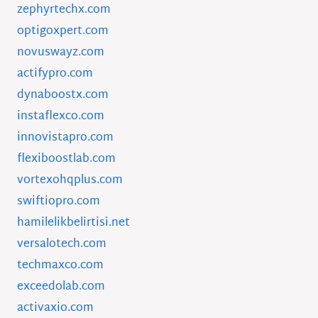
zephyrtechx.com
optigoxpert.com
novuswayz.com
actifypro.com
dynaboostx.com
instaflexco.com
innovistapro.com
flexiboostlab.com
vortexohqplus.com
swiftiopro.com
hamilelikbelirtisi.net
versalotech.com
techmaxco.com
exceedolab.com
activaxio.com