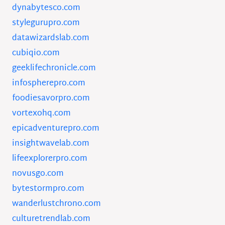
dynabytesco.com
stylegurupro.com
datawizardslab.com
cubiqio.com
geeklifechronicle.com
infospherepro.com
foodiesavorpro.com
vortexohq.com
epicadventurepro.com
insightwavelab.com
lifeexplorerpro.com
novusgo.com
bytestormpro.com
wanderlustchrono.com
culturetrendlab.com