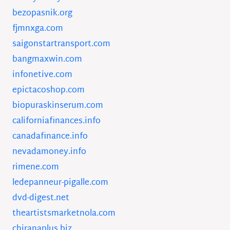
bezopasnik.org
fjmnxga.com
saigonstartransport.com
bangmaxwin.com
infonetive.com
epictacoshop.com
biopuraskinserum.com
californiafinances.info
canadafinance.info
nevadamoney.info
rimene.com
ledepanneur-pigalle.com
dvd-digest.net
theartistsmarketnola.com
chiranaplus.biz