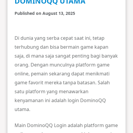
DOMINOQQ UTAMA
Published on August 13, 2025
Di dunia yang serba cepat saat ini, tetap
terhubung dan bisa bermain game kapan
saja, di mana saja sangat penting bagi banyak
orang. Dengan munculnya platform game
online, pemain sekarang dapat menikmati
game favorit mereka tanpa batasan. Salah
satu platform yang menawarkan
kenyamanan ini adalah login DominoQQ
utama.
Main DominoQQ Login adalah platform game