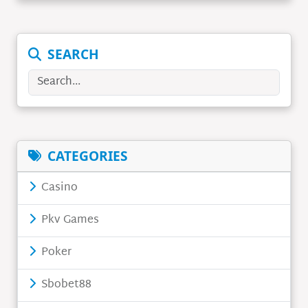
SEARCH
Search
CATEGORIES
Casino
Pkv Games
Poker
Sbobet88