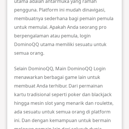
utama adalah antarmuka yang ramah
pengguna. Platform ini mudah dinavigasi,
membuatnya sederhana bagi pemain pemula
untuk memulai. Apakah Anda seorang pro
berpengalaman atau pemula, login
DominoQQ utama memiliki sesuatu untuk
semua orang.
Selain DominoQQ, Main DominoQQ Login
menawarkan berbagai game lain untuk
membuat Anda terhibur. Dari permainan
kartu tradisional seperti poker dan blackjack
hingga mesin slot yang menarik dan roulette,
ada sesuatu untuk semua orang di platform
ini. Dan dengan kemampuan untuk bermain