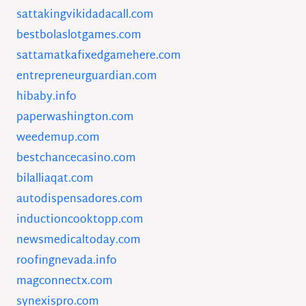
sattakingvikidadacall.com
bestbolaslotgames.com
sattamatkafixedgamehere.com
entrepreneurguardian.com
hibaby.info
paperwashington.com
weedemup.com
bestchancecasino.com
bilalliaqat.com
autodispensadores.com
inductioncooktopp.com
newsmedicaltoday.com
roofingnevada.info
magconnectx.com
synexispro.com