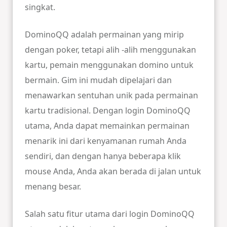
singkat.
DominoQQ adalah permainan yang mirip
dengan poker, tetapi alih -alih menggunakan
kartu, pemain menggunakan domino untuk
bermain. Gim ini mudah dipelajari dan
menawarkan sentuhan unik pada permainan
kartu tradisional. Dengan login DominoQQ
utama, Anda dapat memainkan permainan
menarik ini dari kenyamanan rumah Anda
sendiri, dan dengan hanya beberapa klik
mouse Anda, Anda akan berada di jalan untuk
menang besar.
Salah satu fitur utama dari login DominoQQ