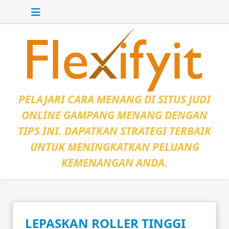
Skip to main content
PELAJARI CARA MENANG DI SITUS JUDI
ONLINE GAMPANG MENANG DENGAN
TIPS INI. DAPATKAN STRATEGI TERBAIK
UNTUK MENINGKATKAN PELUANG
KEMENANGAN ANDA.
LEPASKAN ROLLER TINGGI