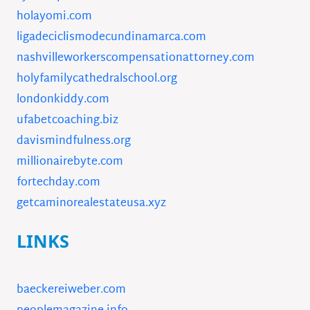
holayomi.com
ligadeciclismodecundinamarca.com
nashvilleworkerscompensationattorney.com
holyfamilycathedralschool.org
londonkiddy.com
ufabetcoaching.biz
davismindfulness.org
millionairebyte.com
fortechday.com
getcaminorealestateusa.xyz
LINKS
baeckereiweber.com