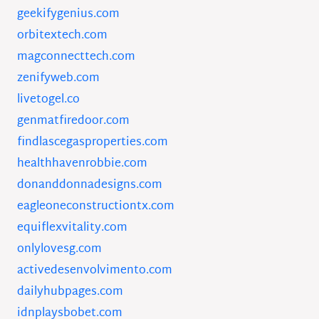
geekifygenius.com
orbitextech.com
magconnecttech.com
zenifyweb.com
livetogel.co
genmatfiredoor.com
findlascegasproperties.com
healthhavenrobbie.com
donanddonnadesigns.com
eagleoneconstructiontx.com
equiflexvitality.com
onlylovesg.com
activedesenvolvimento.com
dailyhubpages.com
idnplaysbobet.com