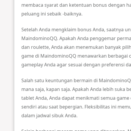
membaca syarat dan ketentuan bonus dengan ha
peluang ini sebaik -baiknya.
Setelah Anda mengklaim bonus Anda, saatnya un
MaindominoQQ. Apakah Anda penggemar permainan
dan roulette, Anda akan menemukan banyak pili
game di MaindominoQQ menawarkan berbagai op
gameplay Anda agar sesuai dengan preferensi d
Salah satu keuntungan bermain di MaindominoQ
mana saja, kapan saja. Apakah Anda lebih suka 
tablet Anda, Anda dapat menikmati semua gam
sendiri atau saat bepergian. Fleksibilitas ini 
dalam jadwal sibuk Anda.