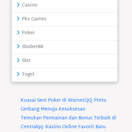
Casino
Pkv Games
Poker
Sbobet88
Slot
Togel
Kuasai Seni Poker di WarnetQQ: Pintu
Gerbang Menuju Kesuksesan
Temukan Permainan dan Bonus Terbaik di
Centralqq: Kasino Online Favorit Baru