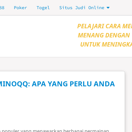
88
Poker
Togel
Situs Judi Online
PELAJARI CARA ME
MENANG DENGAN TI
UNTUK MENINGK
INOQQ: APA YANG PERLU ANDA
e populer yang menawarkan berbagai permainan